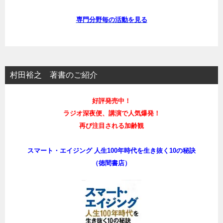
専門分野毎の活動を見る
村田裕之 著書のご紹介
好評発売中！
ラジオ深夜便、講演で人気爆発！
再び注目される加齢観
スマート・エイジング 人生100年時代を生き抜く10の秘訣
（徳間書店）