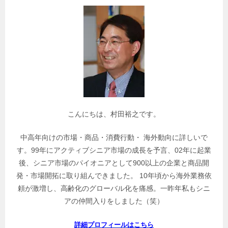
で
関
連
記
事
を
検
索
こんにちは、村田裕之です。
中高年向けの市場・商品・消費行動・ 海外動向に詳しいで
す。99年にアクティブシニア市場の成長を予言、02年に起業
後、シニア市場のパイオニアとして900以上の企業と商品開
発・市場開拓に取り組んできました。 10年頃から海外業務依
頼が激増し、高齢化のグローバル化を痛感。一昨年私もシニ
アの仲間入りをしました（笑）
詳細プロフィールはこちら