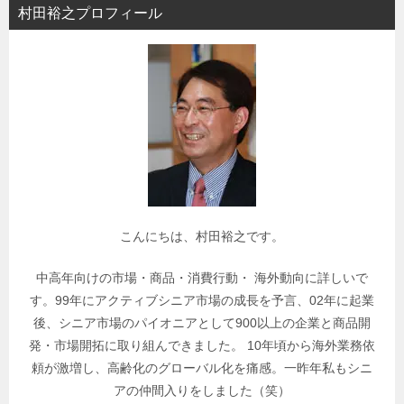
村田裕之プロフィール
ー
で
関
連
記
事
を
検
索
こんにちは、村田裕之です。
中高年向けの市場・商品・消費行動・ 海外動向に詳しいで
す。99年にアクティブシニア市場の成長を予言、02年に起業
後、シニア市場のパイオニアとして900以上の企業と商品開
発・市場開拓に取り組んできました。 10年頃から海外業務依
頼が激増し、高齢化のグローバル化を痛感。一昨年私もシニ
アの仲間入りをしました（笑）