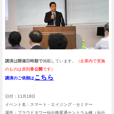
講演は開催日時順で
掲載しています。
（企業内で実施
のものは原則
非公開
です）
こちら
講演のご依頼は
日付：11月18日
イベント名：スマート・エイジング・セミナー
場所：プラウドタワー仙台晩翠通セントラル棟（仙台