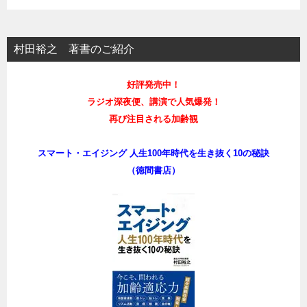
村田裕之 著書のご紹介
好評発売中！
ラジオ深夜便、講演で人気爆発！
再び注目される加齢観
スマート・エイジング 人生100年時代を生き抜く10の秘訣
（徳間書店）