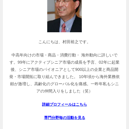
記
事
を
検
索
こんにちは、村田裕之です。
中高年向けの市場・商品・消費行動・ 海外動向に詳しいで
す。99年にアクティブシニア市場の成長を予言、02年に起業
後、シニア市場のパイオニアとして900以上の企業と商品開
発・市場開拓に取り組んできました。 10年頃から海外業務依
頼が激増し、高齢化のグローバル化を痛感。一昨年私もシニ
アの仲間入りをしました（笑）
詳細プロフィールはこちら
専門分野毎の活動を見る