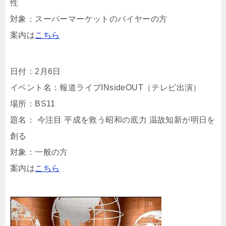
性
対象：スーパーマーケットのバイヤーの方
案内は
こちら
日付：2月6日
イベント名：報道ライブINsideOUT（テレビ出演）
場所：BS11
題名： 今注目 平成を救う昭和の底力 温故知新が明日を
創る
対象：一般の方
案内は
こちら