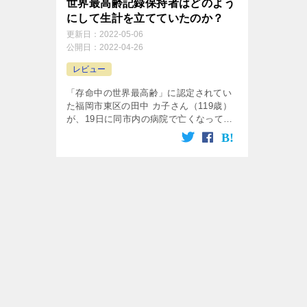
世界最高齢記録保持者はどのよう
にして生計を立てていたのか？
更新日：
2022-05-06
公開日：
2022-04-26
レビュー
「存命中の世界最高齢」に認定されてい
た福岡市東区の田中 カ子さん（119歳）
が、19日に同市内の病院で亡くなってい
たことが報じられました。ギネス公認の
世界最高齢記録保持者はフランス人女性
のジャンヌ・ルイーズ・カルマンさん
で、122歳164日まで生きたという記録が
あります。彼女は1875年にフランスで生
まれ、1997年4月4日に亡くなりました。
現在のような社会の高齢化が進んだ以前
の19世紀、20世紀での記録なので希少と
言えます。とはいえ120年以上も生きる
場合、気になるのは「どのようにして生
計を立てていたのか」ではないでしょう
か。