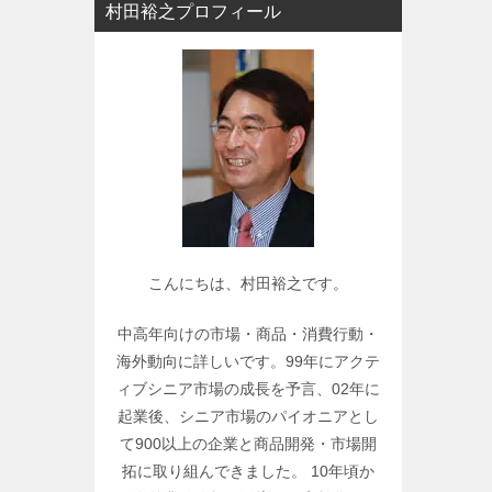
村田裕之プロフィール
ー
で
関
連
記
事
を
検
索
こんにちは、村田裕之です。
中高年向けの市場・商品・消費行動・
海外動向に詳しいです。99年にアクテ
ィブシニア市場の成長を予言、02年に
起業後、シニア市場のパイオニアとし
て900以上の企業と商品開発・市場開
拓に取り組んできました。 10年頃か