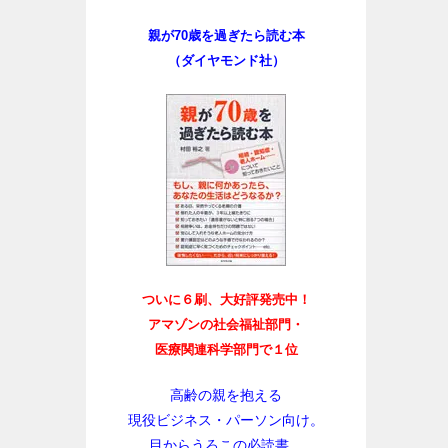
親が70歳を過ぎたら読む本
（ダイヤモンド社）
ついに６刷、大好評発売中！
アマゾンの社会福祉部門・
医療関連科学部門で１位
高齢の親を抱える
現役ビジネス・パーソン向け。
目からうろこの必読書。