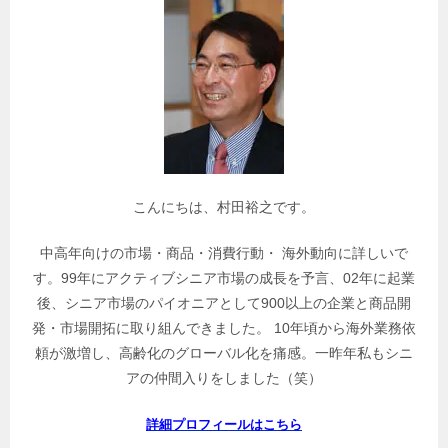
関
連
記
事
を
検
索
こんにちは、村田裕之です。
中高年向けの市場・商品・消費行動・ 海外動向に詳しいで
す。99年にアクティブシニア市場の成長を予言、02年に起業
後、シニア市場のパイオニアとして900以上の企業と商品開
発・市場開拓に取り組んできました。 10年頃から海外業務依
頼が激増し、高齢化のグローバル化を痛感。一昨年私もシニ
アの仲間入りをしました（笑）
詳細プロフィールはこちら