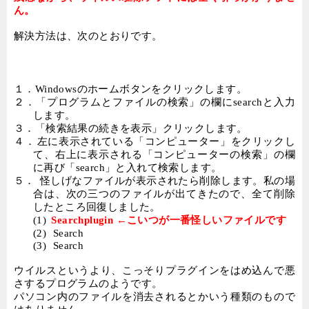
ん。
解決方法は、次のとおりです。
１．
Windows
のホームボタンをクリックします。
２．
「プログラムとファイルの検索」の欄に
search
と入力
します。
３．
「検索結果の続きを表示」クリックします。
４．
左に表示されている「コンピューター」をクリックし
て、右上に表示される「コンピューターの検索」の欄
に再び「
search
」と入れて検索します。
５．
怪しげなファイルが表示されたら削除します。私の場
合は、次の三つのファイルが出てきたので、全て削除
したところ回復しました。
(1)
Searchplugin ←こいつが一番怪しいファイルです
(2)
Search
(3)
Search
ウイルスというより、こっそりプラグインをはめ込んで悪
さするプログラムのようです。
パソコン内のファイルを消去されるとかいう種類のもので