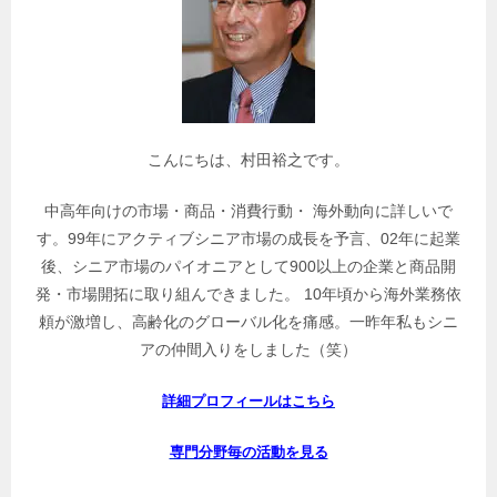
記
事
を
検
索
こんにちは、村田裕之です。
中高年向けの市場・商品・消費行動・ 海外動向に詳しいで
す。99年にアクティブシニア市場の成長を予言、02年に起業
後、シニア市場のパイオニアとして900以上の企業と商品開
発・市場開拓に取り組んできました。 10年頃から海外業務依
頼が激増し、高齢化のグローバル化を痛感。一昨年私もシニ
アの仲間入りをしました（笑）
詳細プロフィールはこちら
専門分野毎の活動を見る