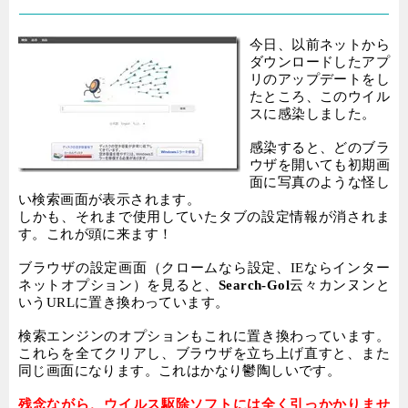
今日、以前ネットから
ダウンロードしたアプ
リのアップデートをし
たところ、このウイル
スに感染しました。
感染すると、どのブラ
ウザを開いても初期画
面に写真のような怪し
い検索画面が表示されます。
しかも、それまで使用していたタブの設定情報が消されま
す。これが頭に来ます！
ブラウザの設定画面（クロームなら設定、
IE
ならインター
ネットオプション）を見ると、
Search-Gol
云々カンヌンと
いう
URL
に置き換わっています。
検索エンジンのオプションもこれに置き換わっています。
これらを全てクリアし、ブラウザを立ち上げ直すと、また
同じ画面になります。これはかなり鬱陶しいです。
残念ながら、ウイルス駆除ソフトには全く引っかかりませ