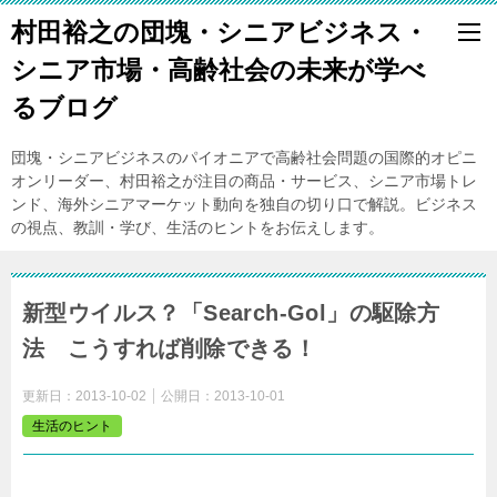
村田裕之の団塊・シニアビジネス・
シニア市場・高齢社会の未来が学べ
るブログ
団塊・シニアビジネスのパイオニアで高齢社会問題の国際的オピニ
オンリーダー、村田裕之が注目の商品・サービス、シニア市場トレ
ンド、海外シニアマーケット動向を独自の切り口で解説。ビジネス
の視点、教訓・学び、生活のヒントをお伝えします。
新型ウイルス？「Search-Gol」の駆除方
法 こうすれば削除できる！
更新日：
2013-10-02
公開日：
2013-10-01
生活のヒント
ちょっと一息
2013
年
10
月
1
日