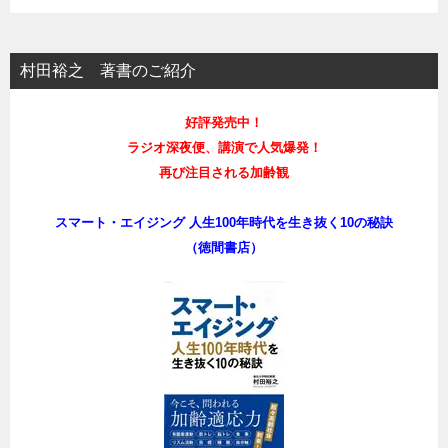
村田裕之 著書のご紹介
好評発売中！
ラジオ深夜便、講演で人気爆発！
再び注目される加齢観
スマート・エイジング 人生100年時代を生き抜く10の秘訣
（徳間書店）