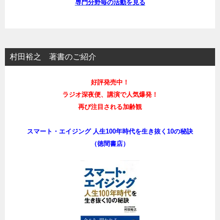
専門分野毎の活動を見る
村田裕之 著書のご紹介
好評発売中！
ラジオ深夜便、講演で人気爆発！
再び注目される加齢観
スマート・エイジング 人生100年時代を生き抜く10の秘訣
（徳間書店）