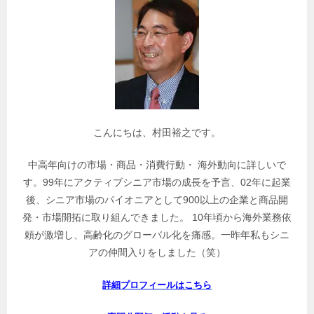
連
記
事
を
検
索
こんにちは、村田裕之です。
中高年向けの市場・商品・消費行動・ 海外動向に詳しいで
す。99年にアクティブシニア市場の成長を予言、02年に起業
後、シニア市場のパイオニアとして900以上の企業と商品開
発・市場開拓に取り組んできました。 10年頃から海外業務依
頼が激増し、高齢化のグローバル化を痛感。一昨年私もシニ
アの仲間入りをしました（笑）
詳細プロフィールはこちら