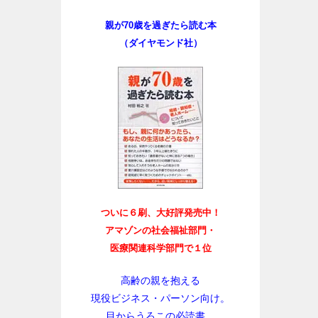
親が70歳を過ぎたら読む本
（ダイヤモンド社）
ついに６刷、大好評発売中！
アマゾンの社会福祉部門・
医療関連科学部門で１位
高齢の親を抱える
現役ビジネス・パーソン向け。
目からうろこの必読書。