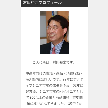
村田裕之プロフィール
ー
で
関
連
記
事
を
検
索
こんにちは、村田裕之です。
中高年向けの市場・商品・消費行動・
海外動向に詳しいです。99年にアクテ
ィブシニア市場の成長を予言、02年に
起業後、シニア市場のパイオニアとし
て900以上の企業と商品開発・市場開
拓に取り組んできました。 10年頃か