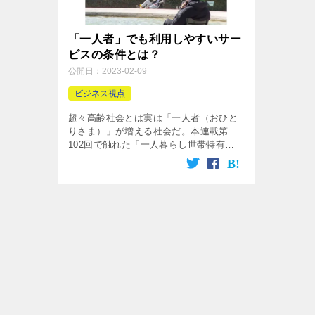
「一人者」でも利用しやすいサー
ビスの条件とは？
公開日：
2023-02-09
ビジネス視点
超々高齢社会とは実は「一人者（おひと
りさま）」が増える社会だ。本連載第
102回で触れた「一人暮らし世帯特有の
価値」を組み込んだ商品は、必ず一定量
の需要がある。一方、複数での利用が前
提となっていることで「一人者では利用
しにくいもの」が、まだ世の中には多く
存在する。リーズナブルな価格で一人で
も楽しめる「一人エンジョイ支援型」商
品の潜在需要は大きい。