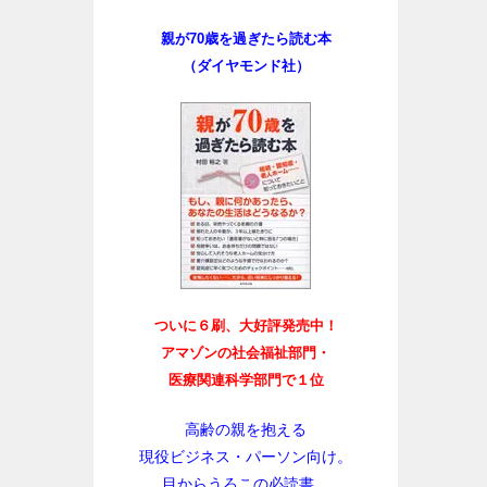
親が70歳を過ぎたら読む本
（ダイヤモンド社）
ついに６刷、大好評発売中！
アマゾンの社会福祉部門・
医療関連科学部門で１位
高齢の親を抱える
現役ビジネス・パーソン向け。
目からうろこの必読書。