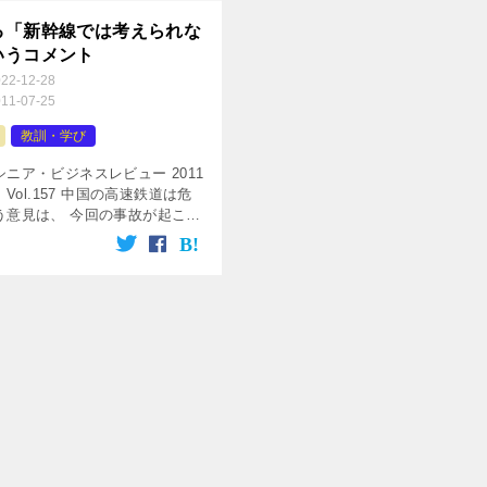
る「新幹線では考えられな
いうコメント
022-12-28
011-07-25
教訓・学び
ニア・ビジネスレビュー 2011
 Vol.157 中国の高速鉄道は危
う意見は、 今回の事故が起こる
ずっと指摘されていた。 日本
、欧州の高速鉄道のいいとこ取
]