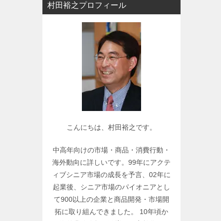
村田裕之プロフィール
ー
で
関
連
記
事
を
検
索
こんにちは、村田裕之です。
中高年向けの市場・商品・消費行動・
海外動向に詳しいです。99年にアクテ
ィブシニア市場の成長を予言、02年に
起業後、シニア市場のパイオニアとし
て900以上の企業と商品開発・市場開
拓に取り組んできました。 10年頃か