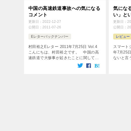
中国の高速鉄道事故への気になる
気にな
コメント
い」と
更新日：
2022-12-27
更新日：
2
公開日：
2011-07-26
公開日：
2
Eレターバックナンバー
レビュー
村田裕之Eレター 2011年7月25日 Vol.4
スマートシ
こんにちは、村田裕之です。 中国の高
年7月25日
速鉄道で大惨事が起きたことに関して、
ないと言
日本のメディアには中国に批判的な意見
以前から
が多く掲載されています。 私は […]
の新幹線
りをし […