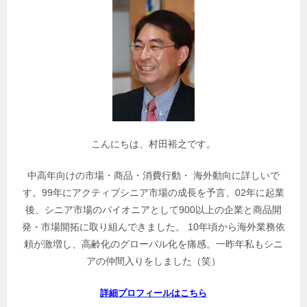
関
連
記
事
を
検
索
こんにちは、村田裕之です。
中高年向けの市場・商品・消費行動・ 海外動向に詳しいで
す。99年にアクティブシニア市場の成長を予言、02年に起業
後、シニア市場のパイオニアとして900以上の企業と商品開
発・市場開拓に取り組んできました。 10年頃から海外業務依
頼が激増し、高齢化のグローバル化を痛感。一昨年私もシニ
アの仲間入りをしました（笑）
詳細プロフィールはこちら