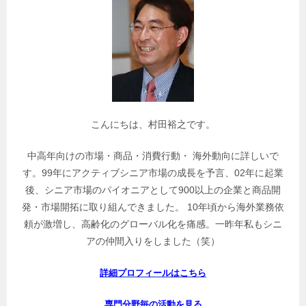
連
記
事
を
検
索
こんにちは、村田裕之です。
中高年向けの市場・商品・消費行動・ 海外動向に詳しいで
す。99年にアクティブシニア市場の成長を予言、02年に起業
後、シニア市場のパイオニアとして900以上の企業と商品開
発・市場開拓に取り組んできました。 10年頃から海外業務依
頼が激増し、高齢化のグローバル化を痛感。一昨年私もシニ
アの仲間入りをしました（笑）
詳細プロフィールはこちら
専門分野毎の活動を見る