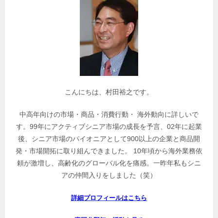
連
記
事
を
検
索
こんにちは、村田裕之です。
中高年向けの市場・商品・消費行動・ 海外動向に詳しいで
す。99年にアクティブシニア市場の成長を予言、02年に起業
後、シニア市場のパイオニアとして900以上の企業と商品開
発・市場開拓に取り組んできました。 10年頃から海外業務依
頼が激増し、高齢化のグローバル化を痛感。一昨年私もシニ
アの仲間入りをしました（笑）
詳細プロフィールはこちら