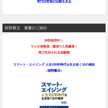
専門分野毎の活動を見る
村田裕之 著書のご紹介
好評発売中！
ラジオ深夜便、講演で人気爆発！
再び注目される加齢観
スマート・エイジング 人生100年時代を生き抜く10の秘訣
（徳間書店）