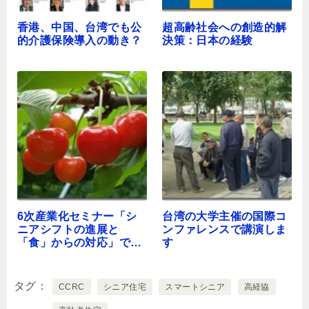
香港、中国、台湾でも公
超高齢社会への創造的解
的介護保険導入の動き？
決策：日本の経験
6次産業化セミナー「シ
台湾の大学主催の国際コ
ニアシフトの進展と
ンファレンスで講演しま
「食」からの対応」で講
す
演します
タグ
CCRC
シニア住宅
スマートシニア
高経協