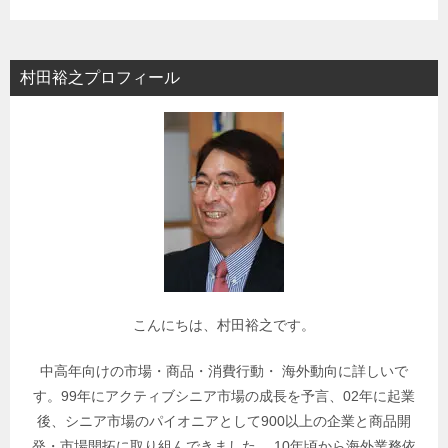
テ
ゴ
リ
村田裕之プロフィール
ー
で
関
連
記
事
を
検
索
こんにちは、村田裕之です。
中高年向けの市場・商品・消費行動・ 海外動向に詳しいで
す。99年にアクティブシニア市場の成長を予言、02年に起業
後、シニア市場のパイオニアとして900以上の企業と商品開
発・市場開拓に取り組んできました。 10年頃から海外業務依