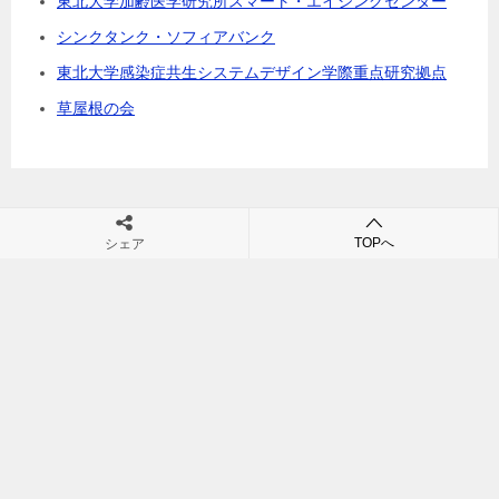
東北大学加齢医学研究所スマート・エイジングセンター
シンクタンク・ソフィアバンク
東北大学感染症共生システムデザイン学際重点研究拠点
草屋根の会
TOPへ
シェア
村田裕之の団塊・シニアビジネス・シニア市場・高齢社会の未来が
学べるブログ
TOP
海外動向
世界の高齢者住宅動向と日本の進むべき方向
© 2011 村田裕之の団塊・シニアビジネス・シニア市場・高齢社会の未来が学
べるブログ