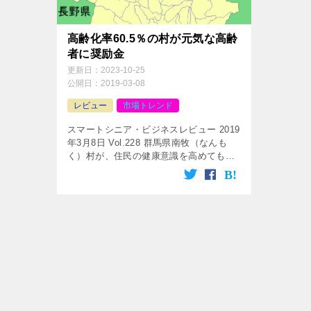
高齢化率60.5％の村が元気な高齢
者に奨励金
更新日：
2023-10-25
公開日：
2019-03-08
レビュー
市場トレンド
スマートシニア・ビジネスレビュー 2019
年3月8日 Vol.228 群馬県南牧（なんも
く）村が、住民の健康意識を高めてもら
おうと、来年度から７５歳以上の住民に
「いきいき祝金」という奨励金を支給す
るそうです。 対象は介護 […]