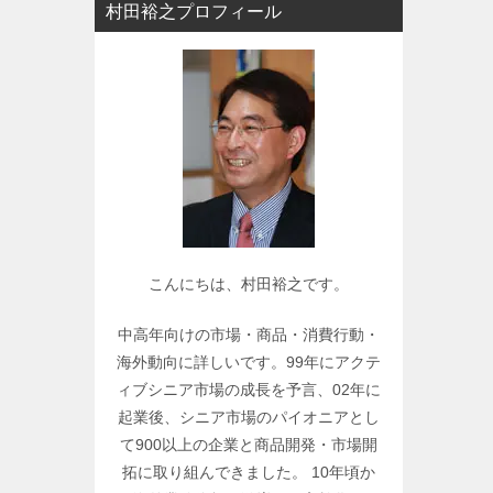
村田裕之プロフィール
ー
で
関
連
記
事
を
検
索
こんにちは、村田裕之です。
中高年向けの市場・商品・消費行動・
海外動向に詳しいです。99年にアクテ
ィブシニア市場の成長を予言、02年に
起業後、シニア市場のパイオニアとし
て900以上の企業と商品開発・市場開
拓に取り組んできました。 10年頃か