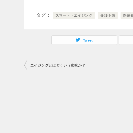
タグ
スマート・エイジング
介護予防
医療
Tweet
投
エイジングとはどういう意味か？
稿
ナ
ビ
ゲ
ー
シ
ョ