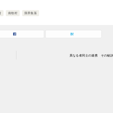
費
南牧村
限界集落
異なる者同士の連携 その秘