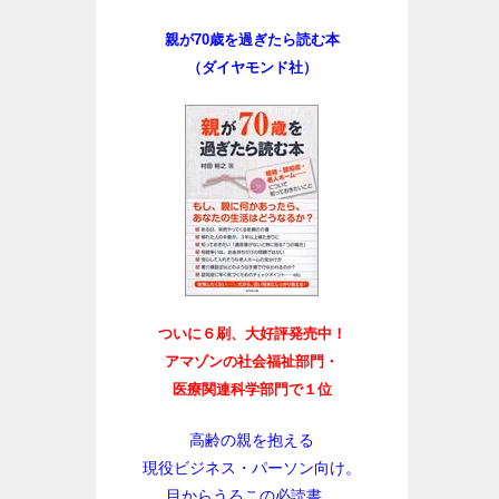
親が70歳を過ぎたら読む本
（ダイヤモンド社）
ついに６刷、大好評発売中！
アマゾンの社会福祉部門・
医療関連科学部門で１位
高齢の親を抱える
現役ビジネス・パーソン向け。
目からうろこの必読書。