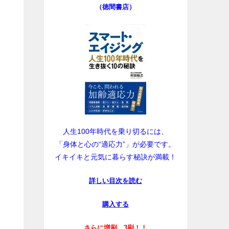
（徳間書店）
人生100年時代を乗り切るには、
「身体と心の“適応力”」が必要です。
イキイキと元気に暮らす秘訣が満載！
詳しい目次を読む
購入する
さらに増刷、3刷！！