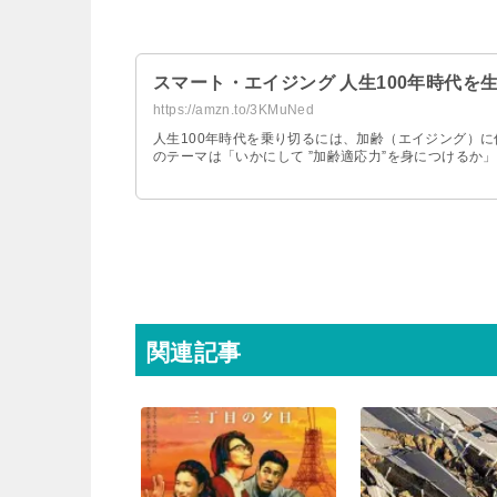
スマート・エイジング 人生100年時代を生き
https://amzn.to/3KMuNed
人生100年時代を乗り切るには、加齢（エイジング）に
のテーマは「いかにして ”加齢適応力”を身につけるか
関連記事