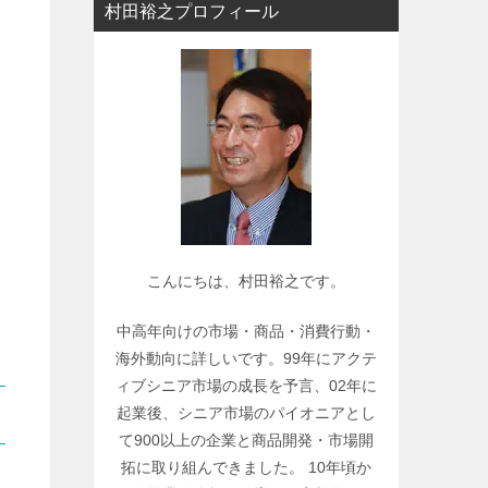
村田裕之プロフィール
ー
で
関
連
記
事
を
検
索
こんにちは、村田裕之です。
中高年向けの市場・商品・消費行動・
海外動向に詳しいです。99年にアクテ
ィブシニア市場の成長を予言、02年に
起業後、シニア市場のパイオニアとし
て900以上の企業と商品開発・市場開
拓に取り組んできました。 10年頃か