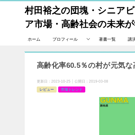
村田裕之の団塊・シニア
ア市場・高齢社会の未来が
ホーム
プロフィール
著書一覧
講
高齢化率60.5％の村が元気
更新日：
2023-10-25
公開日：
2019-03-08
レビュー
市場トレンド