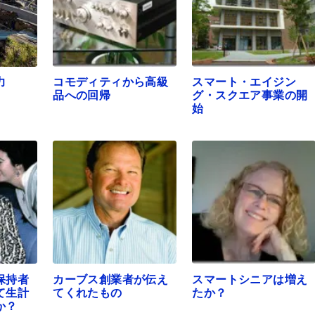
力
コモディティから高級
スマート・エイジン
品への回帰
グ・スクエア事業の開
始
保持者
カーブス創業者が伝え
スマートシニアは増え
て生計
てくれたもの
たか？
か？