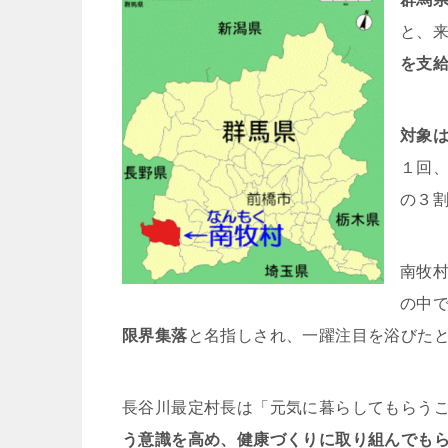
と、
を支
対象
１回
の３
南牧
の中
限界集落
と名指しされ、一躍注目を浴びた
長谷川最定村長は「元気に暮らしてもらう
う意識を高め、健康づくりに取り組んでも