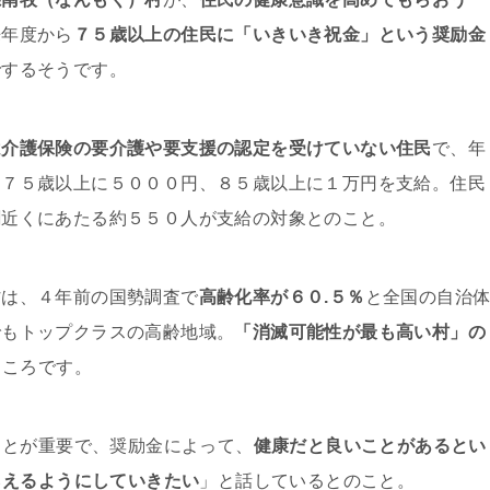
来年度から
７５歳以上の住民に「いきいき祝金」という奨励金
給
するそうです。
は介護保険の要介護や要支援の認定を受けていない住民
で、年
、７５歳以上に５０００円、８５歳以上に１万円を支給。住民
割近くにあたる約５５０人が支給の対象とのこと。
村は、４年前の国勢調査で
高齢化率が６０.５％
と全国の自治
でもトップクラスの高齢地域。
「消滅可能性が最も高い村」の
ところです。
ことが重要で、奨励金によって、
健康だと良いことがあるとい
らえるようにしていきたい
」と話しているとのこと。