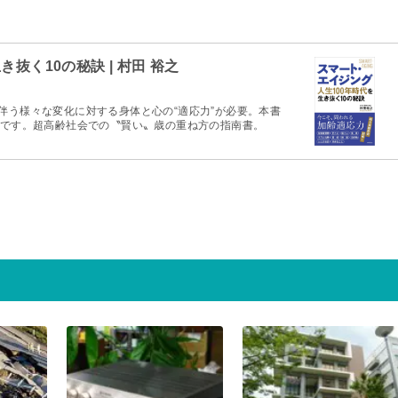
抜く10の秘訣 | 村田 裕之
伴う様々な変化に対する身体と心の“適応力”が必要。本書
」です。超高齢社会での〝賢い〟歳の重ね方の指南書。