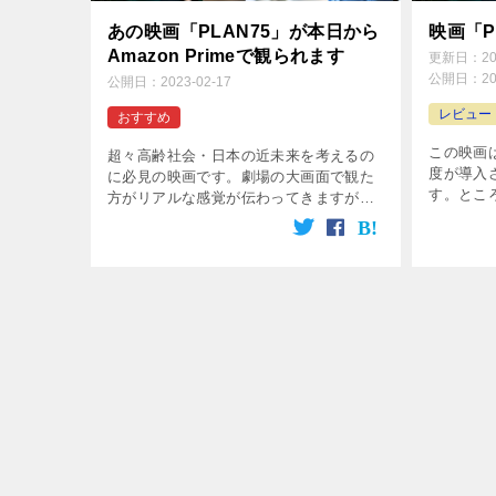
あの映画「PLAN75」が本日から
映画「P
Amazon Primeで観られます
更新日：
2
公開日：
2
公開日：
2023-02-17
レビュー
おすすめ
この映画は
超々高齢社会・日本の近未来を考えるの
度が導入
に必見の映画です。劇場の大画面で観た
す。とこ
方がリアルな感覚が伝わってきますが、
雇される
じっくりと内容を確認しながら観るには
の友人が
Amazon Primeはよいかもしれません。
外に描か
まだご覧になっていない方には強くお勧
近未来で
めします。
ことばか
なる近未
られず、
って迫っ
画という
「複線的
す。そし
ミングに
てくれる
した力を