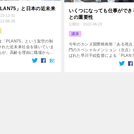
LAN75」と日本の近未来
いくつになっても仕事ができ
023-12-31
との重要性
022-06-30
公開日：
2022-06-23
講演
「PLAN75」という架空の制
今年のカンヌ国際映画祭「ある視点
された近未来社会を描いていま
門のスペシャルメンション（次点）
ろが、高齢を理由に職場から解
ばれた早川千絵監督による「PLAN
場面や、一人暮らしの高齢女性
５」で問題提起されたように、超高
孤独死をする場面など、制度以
会では割合の多い高齢者を割合の少
れているシーンのほとんどが、
現役が支えることになり、それが厳
なく既に今日現実に起きている
なるため何らかの方策が必要となり
りです。これが、この映画が単
す。そのなかでも重要なのは、いく
来のフィクションのように感じ
なっても働く意思がある人には何ら
描かれている世界が現実感をも
形で働く機会があることでしょう。
てくる大きな理由です。よい映
意味においてシルバー人材センター
のは、いろいろな解釈が可能な
割は今後ますます重要になると思い
なメッセージ性」をもっていま
す。
て、見る人間の立場や見るタイ
よって、豊かな想像を掻き立て
力があります。この映画もそう
もつ映画だと思います。