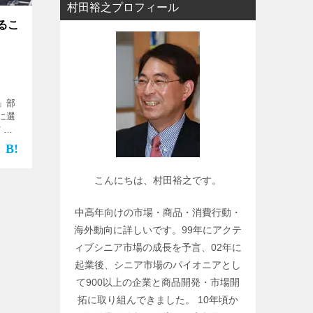
村田裕之プロフィール
ー
るこ
で
関
連
記
事
」部
に選
を
７
検
齢社
索
ない
しく
こんにちは、村田裕之です。
ま
つに
かの
中高年向けの市場・商品・消費行動・
この
海外動向に詳しいです。99年にアクテ
の役
ィブシニア市場の成長を予言、02年に
ま
起業後、シニア市場のパイオニアとし
て900以上の企業と商品開発・市場開
拓に取り組んできました。 10年頃か