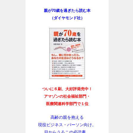
親が70歳を過ぎたら読む本
（ダイヤモンド社）
ついに６刷、大好評発売中！
アマゾンの社会福祉部門・
医療関連科学部門で１位
高齢の親を抱える
現役ビジネス・パーソン向け。
目からうろこの必読書。