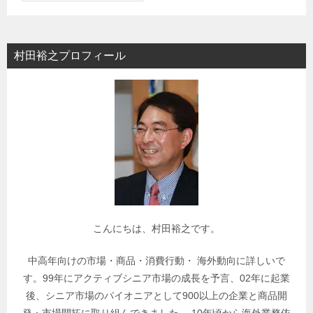
テ
ゴ
リ
村田裕之プロフィール
ー
で
関
連
記
事
を
検
索
こんにちは、村田裕之です。
中高年向けの市場・商品・消費行動・ 海外動向に詳しいで
す。99年にアクティブシニア市場の成長を予言、02年に起業
後、シニア市場のパイオニアとして900以上の企業と商品開
発・市場開拓に取り組んできました。 10年頃から海外業務依