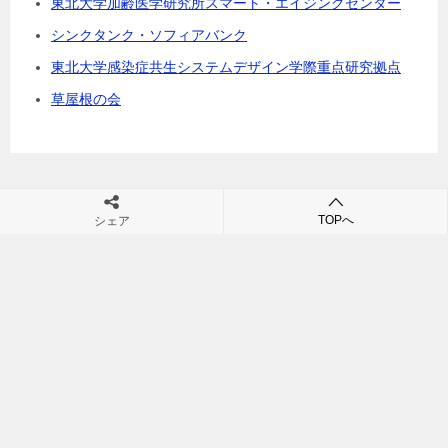
東北大学加齢医学研究所スマート・エイジングセンター
シンクタンク・ソフィアバンク
東北大学感染症共生システムデザイン学際重点研究拠点
草屋根の会
TOPへ
シェア
村田裕之の団塊・シニアビジネス・シニア市場・高齢社会の未来が
学べるブログ
TOP
若年性
© 2011 村田裕之の団塊・シニアビジネス・シニア市場・高齢社会の未来が学
べるブログ