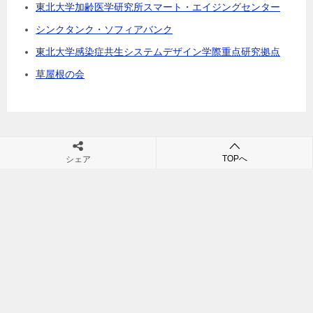
東北大学加齢医学研究所スマート・エイジングセンター
シンクタンク・ソフィアバンク
東北大学感染症共生システムデザイン学際重点研究拠点
草屋根の会
TOPへ
シェア
村田裕之の団塊・シニアビジネス・シニア市場・高齢社会の未来が
学べるブログ
TOP
社会企業
© 2011 村田裕之の団塊・シニアビジネス・シニア市場・高齢社会の未来が学
べるブログ