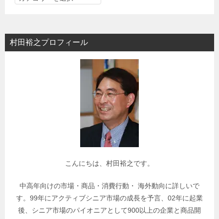
テ
ゴ
リ
村田裕之プロフィール
ー
で
関
連
記
事
を
検
索
こんにちは、村田裕之です。
中高年向けの市場・商品・消費行動・ 海外動向に詳しいで
す。99年にアクティブシニア市場の成長を予言、02年に起業
後、シニア市場のパイオニアとして900以上の企業と商品開