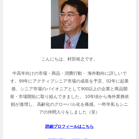
関
連
記
事
を
検
索
こんにちは、村田裕之です。
中高年向けの市場・商品・消費行動・ 海外動向に詳しいで
す。99年にアクティブシニア市場の成長を予言、02年に起業
後、シニア市場のパイオニアとして900以上の企業と商品開
発・市場開拓に取り組んできました。 10年頃から海外業務依
頼が激増し、高齢化のグローバル化を痛感。一昨年私もシニ
アの仲間入りをしました（笑）
詳細プロフィールはこちら