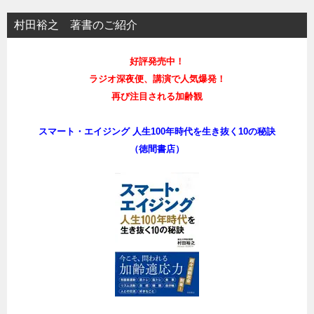
村田裕之 著書のご紹介
好評発売中！
ラジオ深夜便、講演で人気爆発！
再び注目される加齢観
スマート・エイジング 人生100年時代を生き抜く10の秘訣
（徳間書店）