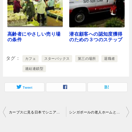
高齢者にやさしい売り場
潜在顧客への認知度獲得
の条件
のための３つのステップ
タグ
カフェ
スターバックス
第三の場所
退職者
連結連鎖型
Tweet
投
カーブスに見る日本でシニアビジネスが成長できる理由
シンガポールの老人ホームと浄水場に見る知恵の差
稿
ナ