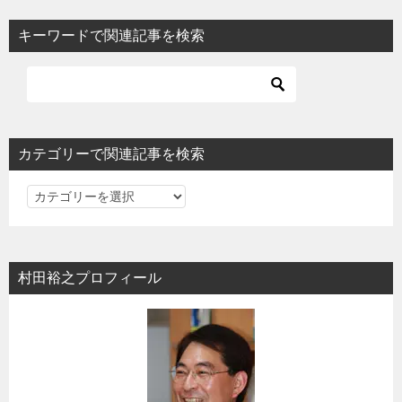
ビ
キーワードで関連記事を検索
ゲ
ー
シ
ョ
カテゴリーで関連記事を検索
ン
カ
テ
ゴ
リ
村田裕之プロフィール
ー
で
関
連
記
事