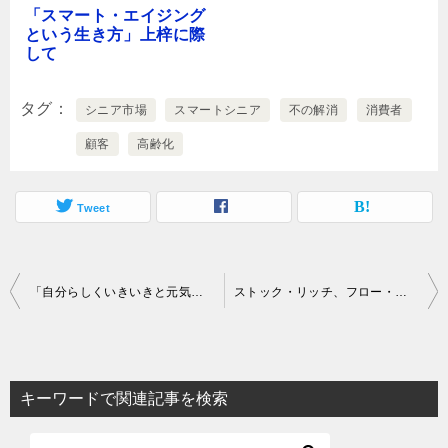
「スマート・エイジング
という生き方」上梓に際
して
タグ
シニア市場
スマートシニア
不の解消
消費者
顧客
高齢化
Tweet
投
「自分らしくいきいきと元気に過ごすための秘訣」で講演します
ストック・リッチ、フロー・プアのシニア層の消費を取り込むマーケティングとは？
稿
ナ
ビ
キーワードで関連記事を検索
ゲ