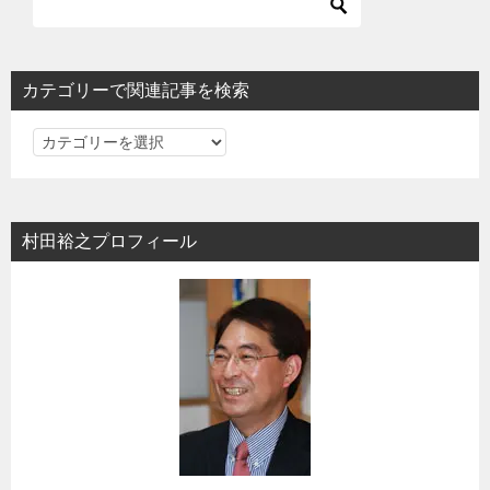
ー
シ
ョ
カテゴリーで関連記事を検索
ン
カ
テ
ゴ
リ
村田裕之プロフィール
ー
で
関
連
記
事
を
検
索