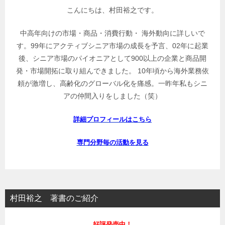
こんにちは、村田裕之です。
中高年向けの市場・商品・消費行動・ 海外動向に詳しいで
す。99年にアクティブシニア市場の成長を予言、02年に起業
後、シニア市場のパイオニアとして900以上の企業と商品開
発・市場開拓に取り組んできました。 10年頃から海外業務依
頼が激増し、高齢化のグローバル化を痛感。一昨年私もシニ
アの仲間入りをしました（笑）
詳細プロフィールはこちら
専門分野毎の活動を見る
村田裕之 著書のご紹介
好評発売中！