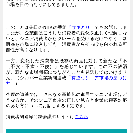
市場を目の当たりにしてきました。
このことは先日の
NHK
の番組
「
サキ
ど
り」
でもお話ししま
したが、企業側はこうした消費者の変化を正しく理解しな
いと、シニア消費者からクレームを受けるだけでなく、新
商品を市場に投入しても、消費者からそっぽを向かれる可
能性が高くなります。
一方、変化した消費者は既存の商品に対して新たな「不
（不安・不満・不便）」を感じています。この不の解消
が、新たな市場開拓につながることも見逃してはいけませ
ん。（シルバー産業新聞連載「
有望
な
シニア市場
の
見つけ
方
」）
今度の講演では、さらなる高齢化の進展でシニア市場はど
うなるか、そのシニア市場の正しい見方と企業の顧客対応
のあり方についてお話しする予定です。
消費者関連専門家会議のサイトは
こ
ち
ら