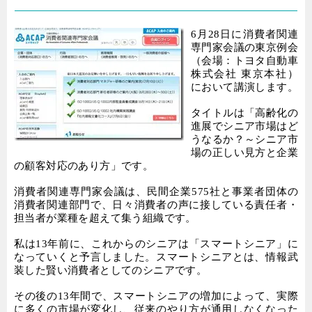
6
月
28
日に
消費者関連
専門家会議の東京例会
（会場：トヨタ自動車
株式会社 東京本社）
において
講演します。
タイトルは「
高齢化の
進展でシニア市場はど
うなるか？～シニア市
場の正しい見方と企業
の顧客対応のあり方」です。
消費者関連専門家会議は、民間企業
575
社と事業者団体の
消費者関連部門で、日々消費者の声に接している責任者・
担当者が業種を超えて集う組織です。
私は
13
年前に、これからのシニアは「スマートシニア」に
なっていくと予言しました。スマートシニアとは、情報武
装した賢い消費者としてのシニアです。
その後の
13
年間で、スマートシニアの増加によって、実際
に多くの市場が変化し、従来のやり方が通用しなくなった