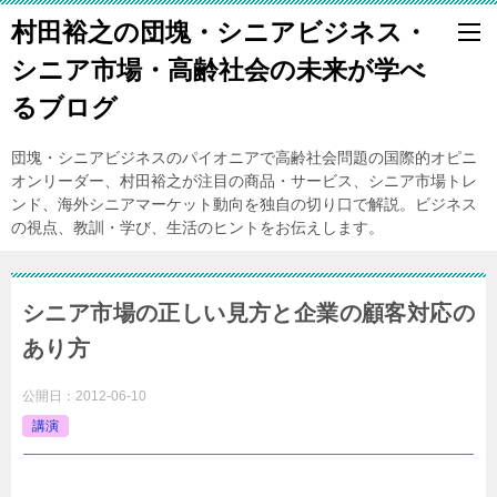
村田裕之の団塊・シニアビジネス・
シニア市場・高齢社会の未来が学べ
るブログ
団塊・シニアビジネスのパイオニアで高齢社会問題の国際的オピニ
オンリーダー、村田裕之が注目の商品・サービス、シニア市場トレ
ンド、海外シニアマーケット動向を独自の切り口で解説。ビジネス
の視点、教訓・学び、生活のヒントをお伝えします。
シニア市場の正しい見方と企業の顧客対応の
あり方
公開日：
2012-06-10
講演
2012
年
6
月
28
日
消費者関連専門家会議 東京例会