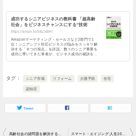
成功するシニアビジネスの教科書 「超高齢
社会」をビジネスチャンスにする“技術
https://amzn.to/38ZxBHI
Amazonマーケティング・セールスなど2部門で1
位！シニアシフト対応ビジネスの悩みをスッキリ解
決する「８つの視点」を詳説。数々のシニア事業を
成功に導いてきた筆者が、ビジネス成功の秘訣をま
とめたシニアシフト対応ビジネス指南書の決定版。
世界各国から注目を浴びる日本のシニアビジネスを
常にリードする先駆者が15年間の体験の知恵を遂に
開示。全てのビジネスパーソン必読書。韓国・台湾
タグ
でも出版されたシニアビジネスのバイブル！
シニア市場
リフォーム
介護予防
住宅
認知症
Tweet
投
高齢社会の諸問題を解決するために、今企業がとるべきアクション
スマート・エイジング:人生100年時代の加齢観と社会課題解決アプローチ