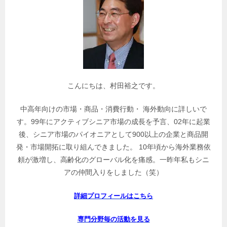
連
記
事
を
検
索
こんにちは、村田裕之です。
中高年向けの市場・商品・消費行動・ 海外動向に詳しいで
す。99年にアクティブシニア市場の成長を予言、02年に起業
後、シニア市場のパイオニアとして900以上の企業と商品開
発・市場開拓に取り組んできました。 10年頃から海外業務依
頼が激増し、高齢化のグローバル化を痛感。一昨年私もシニ
アの仲間入りをしました（笑）
詳細プロフィールはこちら
専門分野毎の活動を見る