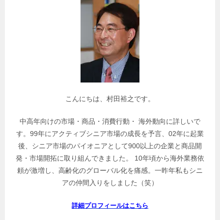
関
連
記
事
を
検
索
こんにちは、村田裕之です。
中高年向けの市場・商品・消費行動・ 海外動向に詳しいで
す。99年にアクティブシニア市場の成長を予言、02年に起業
後、シニア市場のパイオニアとして900以上の企業と商品開
発・市場開拓に取り組んできました。 10年頃から海外業務依
頼が激増し、高齢化のグローバル化を痛感。一昨年私もシニ
アの仲間入りをしました（笑）
詳細プロフィールはこちら