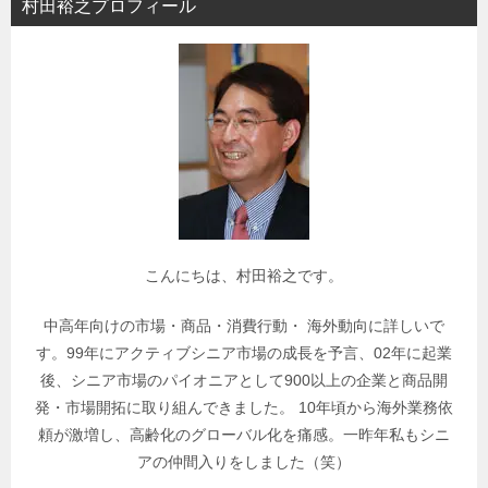
村田裕之プロフィール
ー
で
関
連
記
事
を
検
索
こんにちは、村田裕之です。
中高年向けの市場・商品・消費行動・ 海外動向に詳しいで
す。99年にアクティブシニア市場の成長を予言、02年に起業
後、シニア市場のパイオニアとして900以上の企業と商品開
発・市場開拓に取り組んできました。 10年頃から海外業務依
頼が激増し、高齢化のグローバル化を痛感。一昨年私もシニ
アの仲間入りをしました（笑）