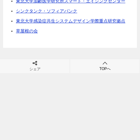
東北大学加齢医学研究所スマート・エイジングセンター
シンクタンク・ソフィアバンク
東北大学感染症共生システムデザイン学際重点研究拠点
草屋根の会
TOPへ
シェア
村田裕之の団塊・シニアビジネス・シニア市場・高齢社会の未来が
学べるブログ
TOP
小川の庄
© 2011 村田裕之の団塊・シニアビジネス・シニア市場・高齢社会の未来が学
べるブログ