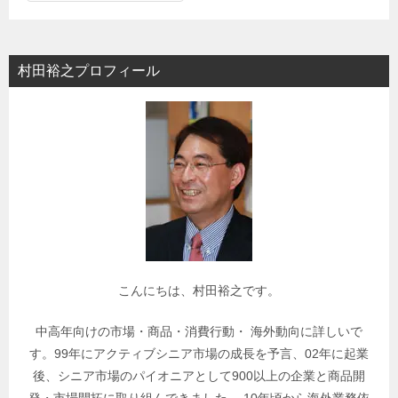
テ
ゴ
リ
村田裕之プロフィール
ー
で
関
連
記
事
を
検
索
こんにちは、村田裕之です。
中高年向けの市場・商品・消費行動・ 海外動向に詳しいで
す。99年にアクティブシニア市場の成長を予言、02年に起業
後、シニア市場のパイオニアとして900以上の企業と商品開
発・市場開拓に取り組んできました。 10年頃から海外業務依