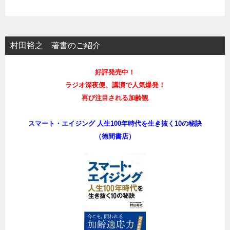
村田裕之 著書のご紹介
好評発売中！
ラジオ深夜便、講演で人気爆発！
再び注目される加齢観
スマート・エイジング 人生100年時代を生き抜く10の秘訣
（徳間書店）