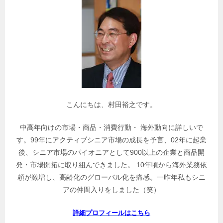
関
連
記
事
を
検
索
こんにちは、村田裕之です。
中高年向けの市場・商品・消費行動・ 海外動向に詳しいで
す。99年にアクティブシニア市場の成長を予言、02年に起業
後、シニア市場のパイオニアとして900以上の企業と商品開
発・市場開拓に取り組んできました。 10年頃から海外業務依
頼が激増し、高齢化のグローバル化を痛感。一昨年私もシニ
アの仲間入りをしました（笑）
詳細プロフィールはこちら