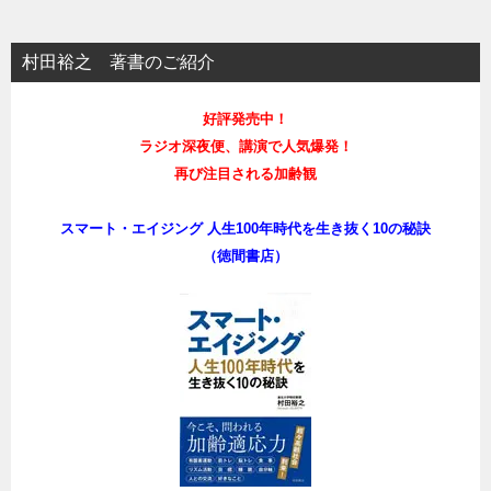
村田裕之 著書のご紹介
好評発売中！
ラジオ深夜便、講演で人気爆発！
再び注目される加齢観
スマート・エイジング 人生100年時代を生き抜く10の秘訣
（徳間書店）