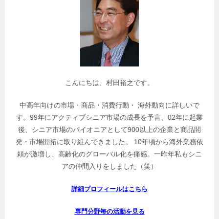
連
記
事
を
検
索
こんにちは、村田裕之です。
中高年向けの市場・商品・消費行動・ 海外動向に詳しいで
す。99年にアクティブシニア市場の成長を予言、02年に起業
後、シニア市場のパイオニアとして900以上の企業と商品開
発・市場開拓に取り組んできました。 10年頃から海外業務依
頼が激増し、高齢化のグローバル化を痛感。一昨年私もシニ
アの仲間入りをしました（笑）
詳細プロフィールはこちら
専門分野毎の活動を見る