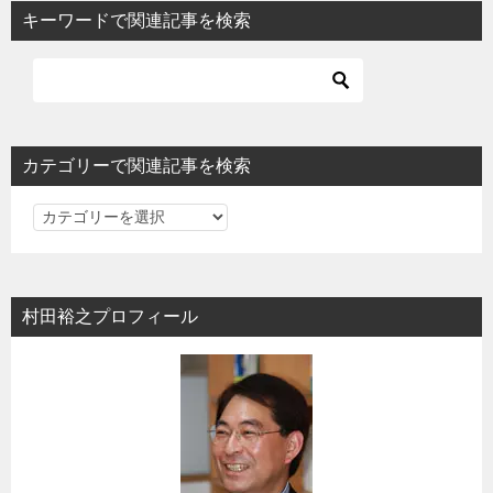
ビ
キーワードで関連記事を検索
ゲ
ー
シ
ョ
カテゴリーで関連記事を検索
ン
カ
テ
ゴ
リ
村田裕之プロフィール
ー
で
関
連
記
事
を