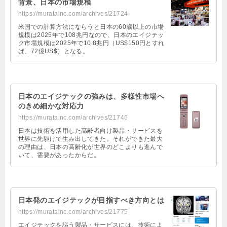
背景、日本の市場規模
https://muratainc.com/archives/21724
米国での計算方法にならうと日本の60歳以上の市場
規模は2025年で108兆円なので、日本のエイジテッ
ク市場規模は2025年で10.8兆円（US$150円とすれ
ば、72億US$）となる。
日本のエイジテックの強みは、多様性市場へ
のきめ細かな対応力
https://muratainc.com/archives/21746
日本は技術を活用した高齢者向け製品・サービスを
世界に先駆けて生み出してきた。それができた最大
の理由は、日本の高齢化が世界のどこよりも進んで
いて、需要があったからだ。
日本発のエイジテックが目指すべき方向とは
https://muratainc.com/archives/21775
エイジテックを謳う製品・サービスには、技術によ