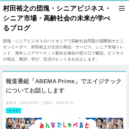
村田裕之の団塊・シニアビジネス・
シニア市場・高齢社会の未来が学べ
るブログ
団塊・シニアビジネスのパイオニアで高齢社会問題の国際的オピニ
オンリーダー、村田裕之が注目の商品・サービス、シニア市場トレ
ンド、海外シニアマーケット動向を独自の切り口で解説。ビジネス
の視点、教訓・学び、生活のヒントをお伝えします。
報道番組「ABEMA Prime」でエイジテック
についてお話しします
更新日：
2025-02-05
公開日：
2025-01-22
トーク