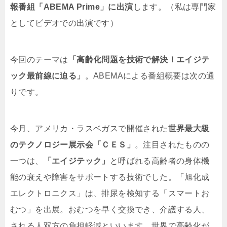
報番組「ABEMA Prime」に出演
します。（私は専門家
としてビデオでの出演です）
今回のテーマは
「高齢化問題を技術で解決！エイジテ
ック最前線に迫る」
。ABEMAによる番組概要は次の通
りです。
今月、アメリカ・ラスベガスで開催された
世界最大級
のテクノロジー展示会「ＣＥＳ」
。注目されたものの
一つは、
「エイジテック」
と呼ばれる高齢者の身体機
能の衰えや障害をサポートする技術でした。「旭化成
エレクトロニクス」は、排尿を検知する「スマートお
むつ」を出展。おむつを早く交換でき、介護する人、
される人双方の負担軽減といいます。世界で高齢化が