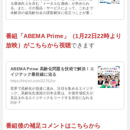
る価値向上を含む「トータルな価値」が求められ
る。また、その製品・サービスによって、これまで
未解決の超高齢社会の課題解決に役立つことが重要
だ。
番組「ABEMA Prime」（1月22日22時より
放映）が
こちらから視聴
できます
ABEMA Prime 高齢化問題を技術で解決！エ
イジテック最前線に迫る
https://tinyurl.com/2276j3sr
世界で高齢化が急速に進み、注目を集めるエイジテ
ック。高齢化先進国の日本企業は、今後市場拡大が
見込まれるエイジテックをリードする存在になれる
のか？
番組後の補足コメントはこちらから