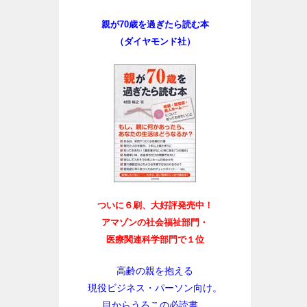
親が70歳を過ぎたら読む本
（ダイヤモンド社）
ついに６刷、大好評発売中！
アマゾンの社会福祉部門・
医療関連科学部門で１位
高齢の親を抱える
現役ビジネス・パーソン向け。
目からうろこの必読書。