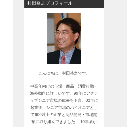
村田裕之プロフィール
ー
で
関
連
記
事
を
検
索
こんにちは、村田裕之です。
中高年向けの市場・商品・消費行動・
海外動向に詳しいです。99年にアクテ
ィブシニア市場の成長を予言、02年に
起業後、シニア市場のパイオニアとし
て900以上の企業と商品開発・市場開
拓に取り組んできました。 10年頃か