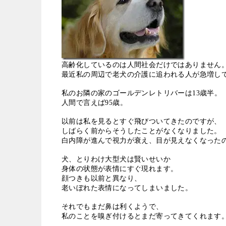
高齢化しているのは人間社会だけではありません
最近私の周辺で老犬の介護に追われる人が急増し
私のお隣の家のゴールデンレトリバーは
13
歳半。
人間で言えば
95
歳。
以前は私を見るとすぐ飛びついてきたのですが、
しばらく前からそうしたことがなくなりました。
白内障が進んで視力が衰え、目が見えなくなった
犬、とりわけ大型犬は賢いせいか
身体の状態が表情にすぐ現れます。
顔つきも以前と異なり、
老いぼれた表情になってしまいました。
それでもまだ鼻は利くようで、
私のことを嗅ぎ付けるとまだ寄ってきてくれます