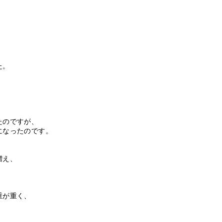
た。
たのですが、
になったのです。
増え、
重が重く、