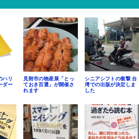
のハリ
見附市の物産展「とっ
シニアシフトの衝撃 台
ーダー
ておき百選」が開催さ
湾での出版が決定しま
れます
した