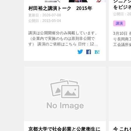
シニア
をビジ
村田裕之講演トーク 2015年
公開日：
2
更新日：
2026-07-08
公開日：
2015-05-04
講演
講演は公開開催分のみ掲載しています。
3月10日
（企業内で実施のものは原則非公開で
り長岡商
す） 講演のご依頼はこちら 日付：12月
工会議所
22日 イベント名：活力あふれるビンテー
公開講演
ジ・ソサエティの実現に向けた取組に係
た。 こ
る研究会（第3回） 場所：経済産業 […]
年5月に設
京都大学で社会起業と公衆衛生に
今 これ