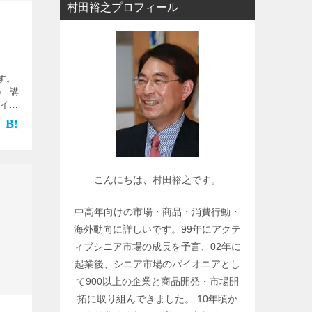
村田裕之プロフィール
ー
で
関
連
す。
記
） 講
事
 イベ
を
…]
検
索
こんにちは、村田裕之です。
中高年向けの市場・商品・消費行動・
海外動向に詳しいです。99年にアクテ
ィブシニア市場の成長を予言、02年に
起業後、シニア市場のパイオニアとし
て900以上の企業と商品開発・市場開
拓に取り組んできました。 10年頃か