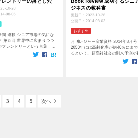
フレンドリーの落とし穴
Book Review 成功するシニ
ジネスの教科書
023-10-28
014-08-06
更新日：
2023-10-28
公開日：
2014-08-02
おすすめ
新聞 連載 シニア市場の気にな
ド 第５回 世界中に広まりつつ
月刊レジャー産業資料 2014年8月号
ジフレンドリーという言葉 近
2050年には高齢化率が約40％にま
ジフレンドリーという言葉が日
るという、超高齢社会の到来予測が
らず、多くの国で目につく。エ
されるなか、シニアビジネスがます
ドリーとは、もとは英語 […]
注目を集めている。本書は、同分野
イオニアである著者が、さまざま […
3
4
5
次へ