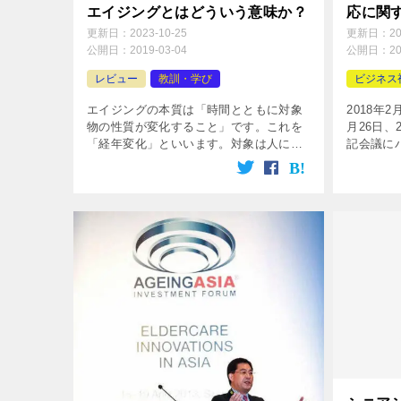
エイジングとはどういう意味か？
応に関
更新日：
2023-10-25
更新日：
2
公開日：
2019-03-04
公開日：
2
レビュー
教訓・学び
ビジネス
エイジングの本質は「時間とともに対象
2018年
物の性質が変化すること」です。これを
月26日
「経年変化」といいます。対象は人に限
記会議に
りません。建築物やプラントなどのモノ
この会議
も対象になります。エイジングの本質的
タンク The 
意味はこれ以上でも以下でもありませ
ん。このように「エイジング」とは高齢
者だけを対象とした言葉ではありませ
ん。