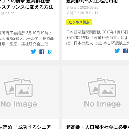
シフトの衝撃 超高齢社会
超高齢時代の土地活用術
ネスチャンスに変える方法
更新日：
2023-10-26
公開日：
2015-01-17
015-03-02
ビジネス視点
日本経済新聞関西版 2015年1月15日
 長岡商工会議所 3月10日19時よ
府の2014年版「高齢社会白書」によ
工会議所2階大ホールで、長岡商
ば、日本の総人□に占める65歳以上
健康・医療・福祉研究会主催の
口の割合（高齢化率）は13年に25
会で講演することになりまし
え、25年には30％に達する見込み
の健康・医療・福祉研究会は昨
うした超高齢時代の […]
立され、現在17 […]
を読め 「成功するシニア
超高齢・人口減少社会に必要