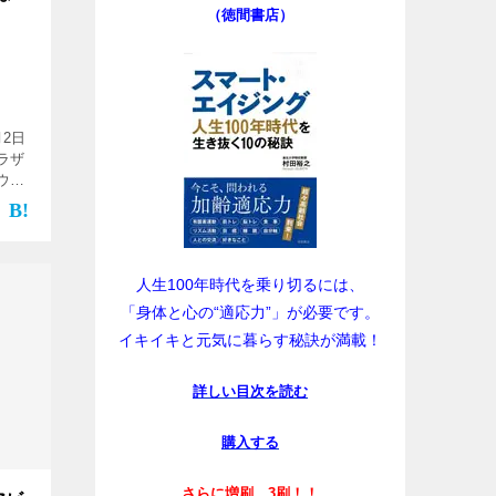
（徳間書店）
月2日
ラザ
ウム･
になり
くの
人生100年時代を乗り切るには、
「身体と心の“適応力”」が必要です。
イキイキと元気に暮らす秘訣が満載！
詳しい目次を読む
購入する
さらに増刷、3刷！！