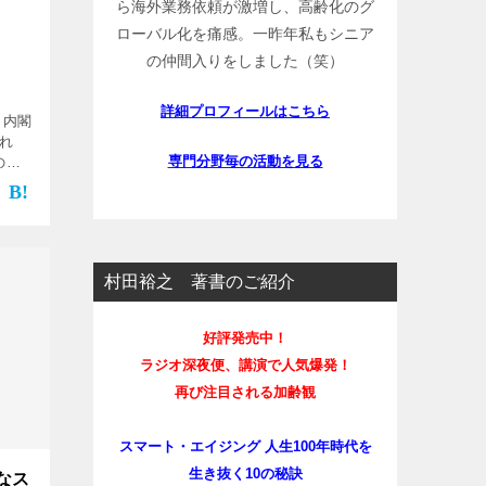
ら海外業務依頼が激増し、高齢化のグ
ローバル化を痛感。一昨年私もシニア
の仲間入りをしました（笑）
詳細プロフィールはこちら
 内閣
れ
専門分野毎の活動を見る
の人
％を超
だ。こ
村田裕之 著書のご紹介
好評発売中！
ラジオ深夜便、講演で人気爆発！
再び注目される加齢観
スマート・エイジング 人生100年時代を
生き抜く10の秘訣
なス