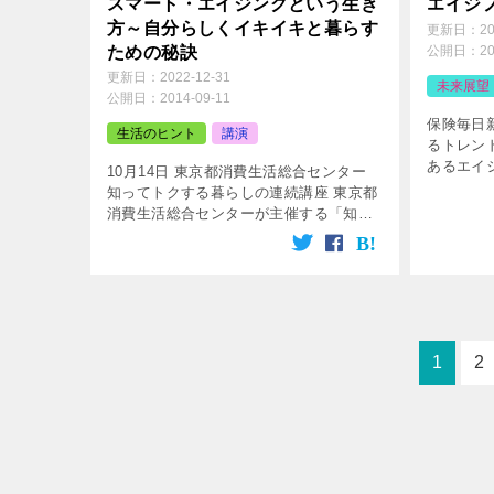
スマート・エイジングという生き
エイジ
方～自分らしくイキイキと暮らす
更新日：
2
ための秘訣
公開日：
2
更新日：
2022-12-31
未来展望
公開日：
2014-09-11
保険毎日
生活のヒント
講演
るトレン
あるエイ
10月14日 東京都消費生活総合センター
年、エイ
知ってトクする暮らしの連続講座 東京都
本のみな
消費生活総合センターが主催する「知っ
イジフレン
てトクする暮らしの連続講座～まだまだ
元気に、自分らしい生き方を探る～」で
講演することになりました。 […]
1
2