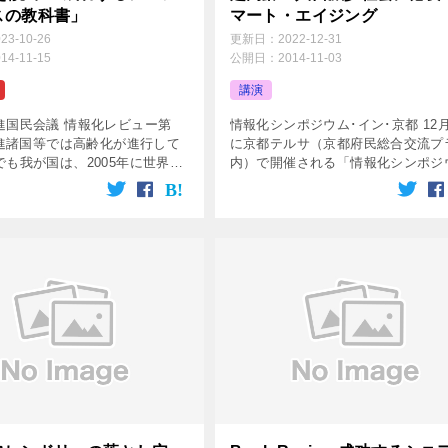
スの教科書」
マート・エイジング
023-10-26
更新日：
2022-12-31
014-11-15
公開日：
2014-11-03
講演
進国民会議 情報化レビュー第
情報化シンポジウム･イン･京都 12
先進諸国等では高齢化が進行して
に京都テルサ（京都府民総合交流プ
でも我が国は、2005年に世界で
内）で開催される「情報化シンポジ
高齢社会（65歳以上が総人口の
イン･京都」で記念講演を行うこと
上）に突入して以来、現在では総
ました。 日本生産性本部はじめ多
％強が65歳以上の […]
団体の共催で開催されるこの […]