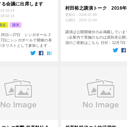
する会議に出席します
村田裕之講演トーク 2016年
023-10-24
更新日：
2026-07-08
018-02-14
公開日：
2015-11-04
視点
講演
講演は公開開催分のみ掲載していま
2月26日―27日 シンガポール 2
（企業内で実施のものは原則非公開
、27日にシンガポールで開催の表
演のご依頼はこちら 日付：12月7日
パネリストとして参加します。
ント名：社会起業と公衆衛生Social
はシンガポールの政府系シンク
entrepreneurships and public hea [
Institute of Southeast […]