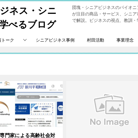
団塊・シニアビジネスのパイオニ
ビジネス・シニ
が注目の商品・サービス、シニア
で解説。ビジネスの視点、教訓・
学べるブログ
演トーク
シニアビジネス事例
村田活動
事業理念
N専門家による高齢社会対