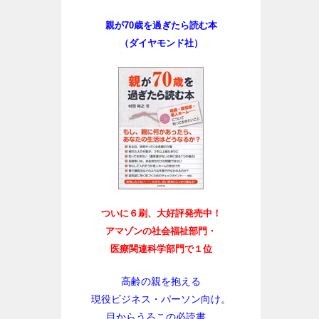
親が70歳を過ぎたら読む本
（ダイヤモンド社）
ついに６刷、大好評発売中！
アマゾンの社会福祉部門・
医療関連科学部門で１位
高齢の親を抱える
現役ビジネス・パーソン向け。
目からうろこの必読書。