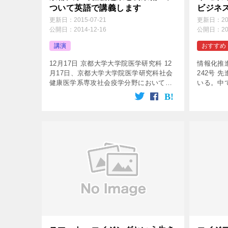
ついて英語で講義します
ビジネ
更新日：
2015-07-21
更新日：
2
公開日：
2014-12-16
公開日：
2
講演
おすすめ
12月17日 京都大学大学院医学研究科 12
情報化推
月17日、京都大学大学院医学研究科社会
242号 
健康医学系専攻社会疫学分野において、
いる。中
The Smart Ageing Way: Japanese
初めて超
experience toward th […]
20％以
人口の26