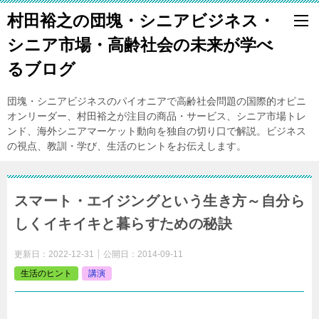
村田裕之の団塊・シニアビジネス・
シニア市場・高齢社会の未来が学べ
るブログ
団塊・シニアビジネスのパイオニアで高齢社会問題の国際的オピニ
オンリーダー、村田裕之が注目の商品・サービス、シニア市場トレ
ンド、海外シニアマーケット動向を独自の切り口で解説。ビジネス
の視点、教訓・学び、生活のヒントをお伝えします。
スマート・エイジングという生き方～自分ら
しくイキイキと暮らすための秘訣
更新日：
2022-12-31
公開日：
2014-09-11
生活のヒント
講演
10
月
14
日 東京都消費生活総合センター 知ってトクする暮