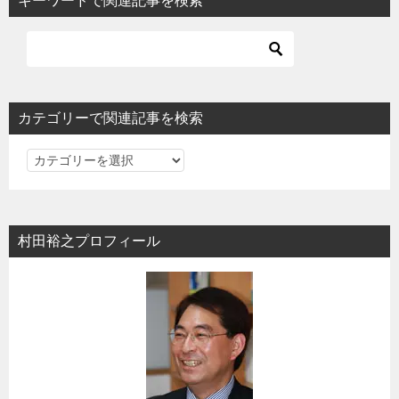
キーワードで関連記事を検索
ゲ
ー
シ
ョ
カテゴリーで関連記事を検索
ン
カ
テ
ゴ
リ
村田裕之プロフィール
ー
で
関
連
記
事
を