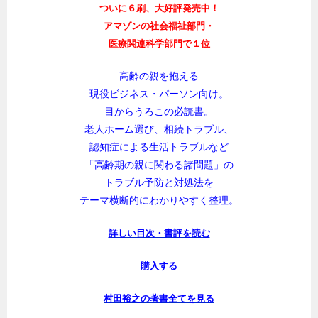
ついに６刷、大好評発売中！
アマゾンの社会福祉部門・
医療関連科学部門で１位
高齢の親を抱える
現役ビジネス・パーソン向け。
目からうろこの必読書。
老人ホーム選び、相続トラブル、
認知症による生活トラブルなど
「高齢期の親に関わる諸問題」の
トラブル予防と対処法を
テーマ横断的にわかりやすく整理。
詳しい目次・書評を読む
購入する
村田裕之の著書全てを見る