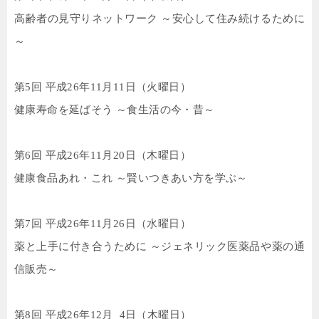
高齢者の見守りネットワーク ～安心して住み続けるために
～
第
5
回 平成
26
年
11
月
11
日（火曜日）
健康寿命を延ばそう ～食生活の今・昔～
第
6
回 平成
26
年
11
月
20
日（木曜日）
健康食品あれ・これ ～賢いつきあい方を学ぶ～
第
7
回 平成
26
年
11
月
26
日（水曜日）
薬と上手に付き合うために ～ジェネリック医薬品や薬の通
信販売～
第
8
回 平成
26
年
12
月
4
日（木曜日）