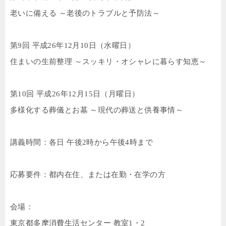
老いに備える ～老後のトラブルと予防法～
第
9
回 平成
26
年
12
月
10
日（水曜日）
住まいの生前整理 ～スッキリ・オシャレに暮らす知恵～
第
10
回 平成
26
年
12
月
15
日（月曜日）
多様化する葬儀とお墓 ～現代の葬送と供養事情～
講義時間：各日 午後
2
時から午後
4
時まで
応募要件：都内在住、または在勤・在学の方
会場：
東京都多摩消費生活センター 教室
1
・
2