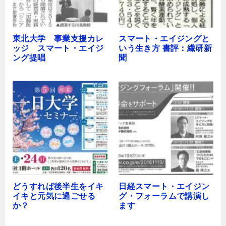
東北大学 事業支援カレ
スマート・エイジングと
ッジ スマート・エイジ
いう生き方 書評：繊研新
ング提唱
聞
どうすれば後半生をイキ
日経スマート・エイジン
イキと元気に過ごせる
グ・フォーラムで講演し
か？
ます