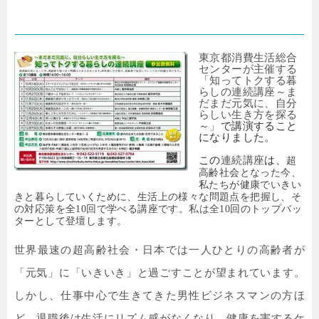
らしの連続講座
東京都消費生活総合
センターが主催する
「知ってトクする暮
らしの連続講座～ま
だまだ元気に、自分
らしい生き方を探る
～」
で講演すること
になりました。
この
連続講座
は、
超
高齢社会となった今、
私たちが健康でいきい
きと暮らしていくために、生活上の様々な問題点を把握し、そ
の対応策を全
10
回で学べる講座です。
私は全
10
回のトップバッ
ターとして登壇します。
世界最速の超高齢社会・日本では一人ひとりの高齢者が
「元気」に「いきいき」と過ごすことが望まれています。
しかし、仕事中心で生きてきた男性ビジネスマンの方ほ
ど、退職後は生活にリズム感がなくなり、健康を害するケ