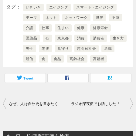
タグ
いきいき
エイジング
スマート・エイジング
テーマ
ネット
ネットワーク
世界
予防
介護
仕事
住まい
健康
健康寿命
医薬品
心
東京都
消費
消費者
生き方
男性
老後
見守り
超高齢社会
退職
通信
食
食品
高齢社会
高齢者
Tweet
投
なぜ、人は自分史を書きたくなるのか？
ラジオ深夜便でお話しした「スマート・エイジングのための７つの秘訣」
稿
ナ
ビ