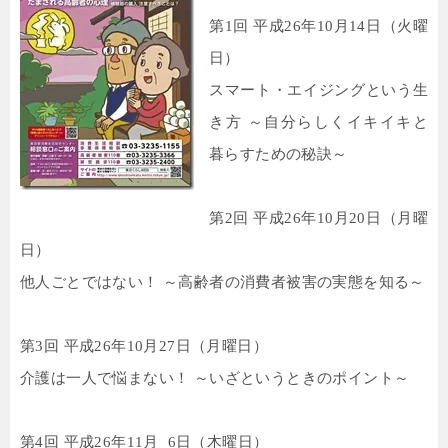
第
1
回 平成
26
年
10
月
14
日（火曜
日）
スマート・エイジングという生
き方 ～自分らしくイキイキと
暮らすための秘訣～
第
2
回 平成
26
年
10
月
20
日（月曜
日）
他人ごとではない！ ～高齢者の消費者被害の実態を知る～
第
3
回 平成
26
年
10
月
27
日（月曜日）
介護は一人で悩まない！ ～いざというときのポイント～
第
4
回 平成
26
年
11
月
6
日（木曜日）