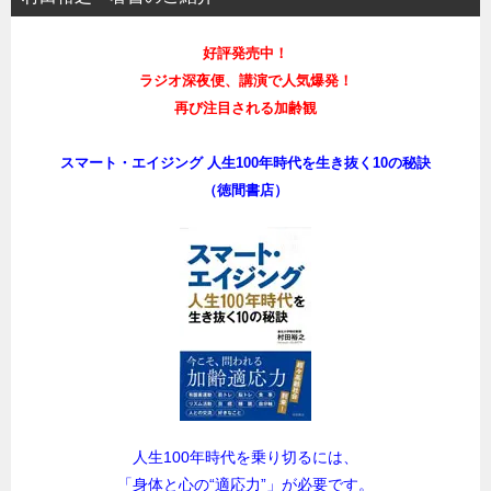
好評発売中！
ラジオ深夜便、講演で人気爆発！
再び注目される加齢観
スマート・エイジング 人生100年時代を生き抜く10の秘訣
（徳間書店）
人生100年時代を乗り切るには、
「身体と心の“適応力”」が必要です。