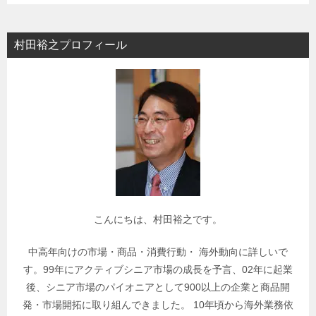
ゴ
リ
村田裕之プロフィール
ー
で
関
連
記
事
を
検
索
こんにちは、村田裕之です。
中高年向けの市場・商品・消費行動・ 海外動向に詳しいで
す。99年にアクティブシニア市場の成長を予言、02年に起業
後、シニア市場のパイオニアとして900以上の企業と商品開
発・市場開拓に取り組んできました。 10年頃から海外業務依