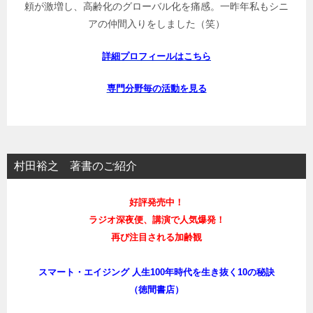
頼が激増し、高齢化のグローバル化を痛感。一昨年私もシニ
アの仲間入りをしました（笑）
詳細プロフィールはこちら
専門分野毎の活動を見る
村田裕之 著書のご紹介
好評発売中！
ラジオ深夜便、講演で人気爆発！
再び注目される加齢観
スマート・エイジング 人生100年時代を生き抜く10の秘訣
（徳間書店）