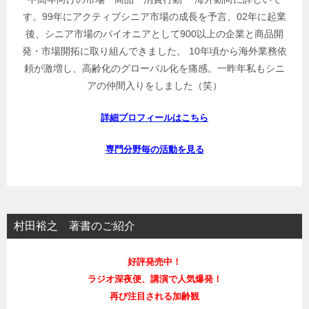
す。99年にアクティブシニア市場の成長を予言、02年に起業
後、シニア市場のパイオニアとして900以上の企業と商品開
発・市場開拓に取り組んできました。 10年頃から海外業務依
頼が激増し、高齢化のグローバル化を痛感。一昨年私もシニ
アの仲間入りをしました（笑）
詳細プロフィールはこちら
専門分野毎の活動を見る
村田裕之 著書のご紹介
好評発売中！
ラジオ深夜便、講演で人気爆発！
再び注目される加齢観