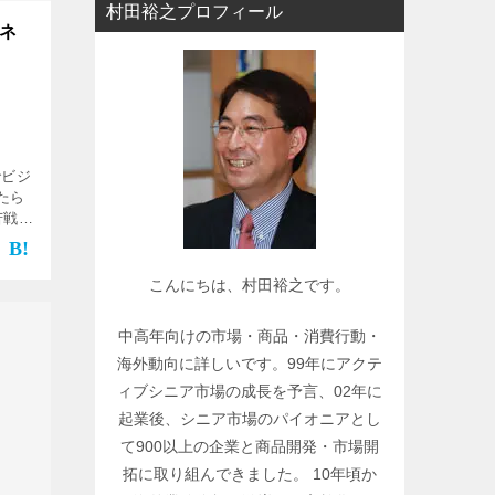
村田裕之プロフィール
ー
ネ
で
関
連
記
事
でビジ
を
たら
検
苦戦し
､シ
索
る。
こんにちは、村田裕之です。
中高年向けの市場・商品・消費行動・
海外動向に詳しいです。99年にアクテ
ィブシニア市場の成長を予言、02年に
起業後、シニア市場のパイオニアとし
て900以上の企業と商品開発・市場開
拓に取り組んできました。 10年頃か