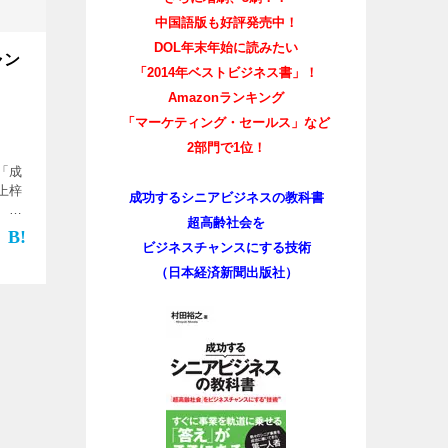
中国語版も好評発売中！
DOL年末年始に読みたい
ャン
「2014年ベストビジネス書」！
Amazonランキング
「マーケティング・セールス」など
2部門で1位！
「成
上梓
成功するシニアビジネスの教科書
、
超高齢社会を
全般
ビジネスチャンスにする技術
。 本
（日本経済新聞出版社）