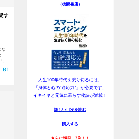
（徳間書店）
促す
にな
は
「知
言葉
味
[…]
人生100年時代を乗り切るには、
「身体と心の“適応力”」が必要です。
イキイキと元気に暮らす秘訣が満載！
詳しい目次を読む
購入する
さらに増刷、3刷！！