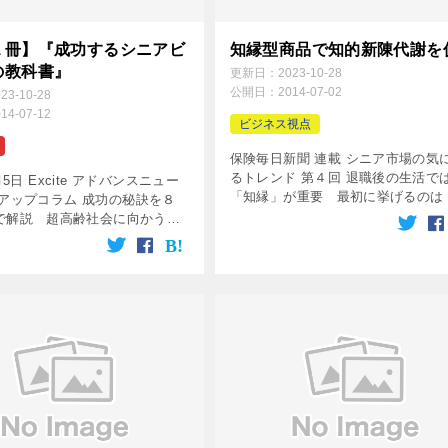
１冊】『成功するシニアビ
知縁型商品で知的新陳代謝を
の教科書』
更新日：
2023-10-28
公開日：
2014-07-02
023-10-28
014-07-12
ビジネス視点
保険毎日新聞 連載 シニア市場の気
るトレンド 第４回 退職後の生活で
月5日 Excite アドバンスニュー
「知縁」が重要 最初に挙げるのは
クアップコラム 成功の秘訣を８
縁」というキーワードである。この
で解説 超高齢社会に向かう日
は「知的好奇心が結ぶ縁」という意
費構造は大きく変化しつつあ
で、2002年に私が日本経済新聞で初 
も多くの企業がシニアビジネス
かしている。 […]