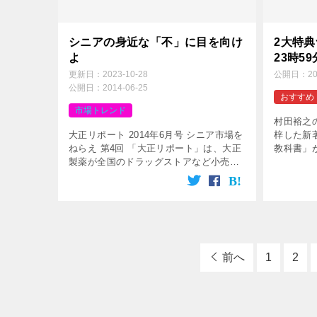
シニアの身近な「不」に目を向け
2大特
よ
23時59
更新日：
2023-10-28
公開日：
2
公開日：
2014-06-25
おすすめ
市場トレンド
村田裕之
大正リポート 2014年6月号 シニア市場を
梓した新
ねらえ 第4回 「大正リポート」は、大正
教科書」が
製薬が全国のドラッグストアなど小売店
ールス部
向けに発行している情報誌。本年10月号
となりま
よりスタートした新企画「シニア市場を
皆様、本当
ねらえ！」を私が監修してい […]
前へ
1
2