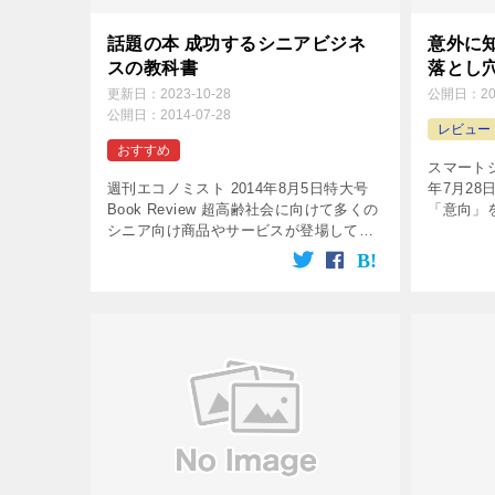
話題の本 成功するシニアビジネ
意外に
スの教科書
落とし
更新日：
2023-10-28
公開日：
2
公開日：
2014-07-28
レビュー
おすすめ
スマートシ
週刊エコノミスト 2014年8月5日特大号
年7月28日
Book Review 超高齢社会に向けて多くの
「意向」
シニア向け商品やサービスが登場してい
する ア
るが、成功例は意外に少ない。本書はビ
問を回答
ジネスチャンスの見つけ方、シニア心理
に限定すれ
を踏まえた商品開発な […]