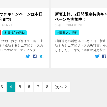
典つきキャンペーンは本日
新著上梓、2日間限定特典キ
分まで!
ペーンを実施中！
014-06-21
公開日：
2014-06-20
村田裕之の活動
村田裕之の活動
の活動 おかげさまで、昨日上
村田裕之の活動 本日6月20日、新著
著「成功するシニアビジネスの
功するシニアビジネスの教科書」を
Amazonマーケティング・セ
しました。 すでに本書の発売前に
門で1位、書籍総合部門で121位
Amazonマーケティング・セールス
した。 早速お買いいただいた
部門で1位にランキングされました
にありがとうご […]
書に […]
3
4
5
6
7
8
次へ