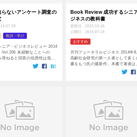
知らないアンケート調査の
Book Review 成功するシニ
穴
ジネスの教科書
014-07-28
更新日：
2023-10-28
公開日：
2014-07-24
教訓・学び
おすすめ
ニア・ビジネスレビュー 2014
 Vol.206 未経験なことへの
月刊フューネラルビジネス 2014年
を尋ねると回答の信憑性は低下
高齢社会研究の第一人者として多く
ンケート調査という手法は、設
書をもつ氏の最新作。本書で著者は
者の「現状の事実関係の確認」
ニア市場をマス・マーケットではな
 […]
様なミクロ市場（小グループ）の集
と捉え、けっして“シニア”という […