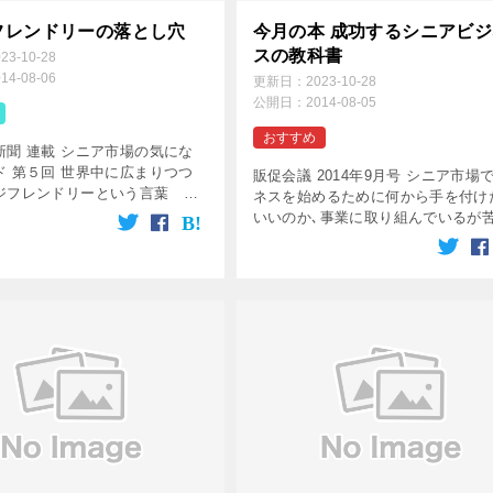
フレンドリーの落とし穴
今月の本 成功するシニアビジ
スの教科書
023-10-28
014-08-06
更新日：
2023-10-28
公開日：
2014-08-05
おすすめ
新聞 連載 シニア市場の気にな
ド 第５回 世界中に広まりつつ
販促会議 2014年9月号 シニア市場
ジフレンドリーという言葉 近
ネスを始めるために何から手を付け
ジフレンドリーという言葉が日
いいのか､事業に取り組んでいるが
らず、多くの国で目につく。エ
ている…｡悩みを抱える人たちに向け
ドリーとは、もとは英語 […]
ニアビジネスの第一人者が指南す
『成功するシニアビジ […]