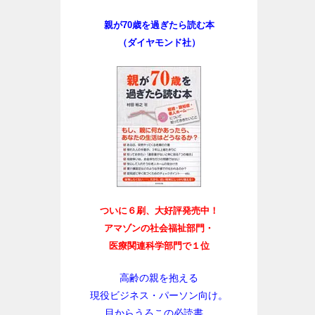
親が70歳を過ぎたら読む本
（ダイヤモンド社）
ついに６刷、大好評発売中！
アマゾンの社会福祉部門・
医療関連科学部門で１位
高齢の親を抱える
現役ビジネス・パーソン向け。
目からうろこの必読書。