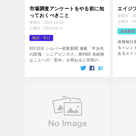
市場調査アンケートをやる前に知
エイジ
っておくべきこと
更新日：
2
公開日：
2
更新日：
2023-10-28
公開日：
2014-08-11
未来展望
教訓・学び
保険毎日
るトレン
8月10日 シルバー産業新聞 連載「半歩先
あるエイ
の団塊・シニアビジネス」第89回 未経験
年、エイ
なことへの「意向」を尋ねると回答の信
本のみな
憑性は低下する シニア市場に参入した
イジフレン
いという企業担当者から必ず受ける質問
の一つは、「シニアが何を必 […]