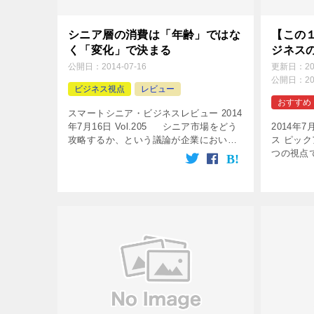
シニア層の消費は「年齢」ではな
【この
く「変化」で決まる
ジネス
公開日：
2014-07-16
更新日：
2
公開日：
2
ビジネス視点
レビュー
おすすめ
スマートシニア・ビジネスレビュー 2014
年7月16日 Vol.205 シニア市場をどう
2014年7
攻略するか、という議論が企業において
ス ピッ
なされる時、必ず出るのがシニア市場を
つの視点
年齢によってセグメント分けするや […]
本人の消
り、中で
に食指を動