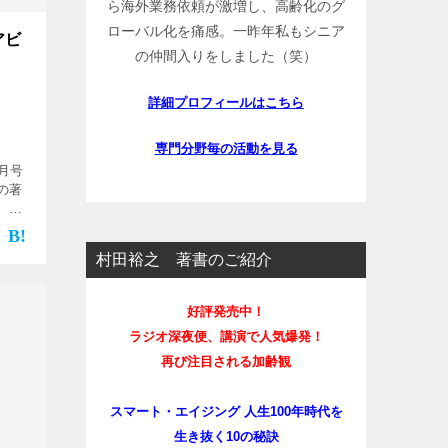
ら海外業務依頼が激増し、高齢化のグ
ローバル化を痛感。一昨年私もシニア
アビ
の仲間入りをしました（笑）
詳細プロフィールはこちら
専門分野毎の活動を見る
8月号
の著
、シ
く多
合体
村田裕之 著書のご紹介
]
好評発売中！
ラジオ深夜便、講演で人気爆発！
再び注目される加齢観
スマート・エイジング 人生100年時代を
生き抜く10の秘訣