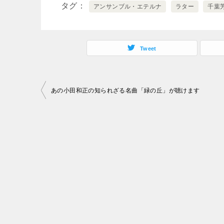
タグ
アンサンブル・エテルナ
ラター
千葉
Tweet
投
あの小田和正の知られざる名曲「緑の丘」が聴けます
稿
ナ
ビ
ゲ
ー
シ
ョ
ン