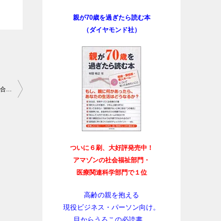
親が70歳を過ぎたら読む本
（ダイヤモンド社）
親が７０歳を過ぎたら読む本: Kindle有料タイトル福祉分野1位、総合89位
ついに６刷、大好評発売中！
アマゾンの社会福祉部門・
医療関連科学部門で１位
高齢の親を抱える
現役ビジネス・パーソン向け。
目からうろこの必読書。