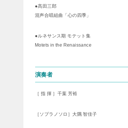
●髙田三郎
混声合唱組曲「心の四季」
●ルネサンス期 モテット集
Motets in the Renaissance
演奏者
［ 指 揮 ］千葉 芳裕
［ソプラノソロ］大隅 智佳子