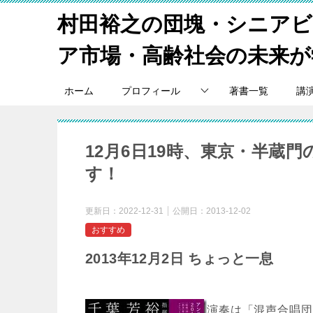
村田裕之の団塊・シニア
ア市場・高齢社会の未来が
ホーム
プロフィール
著書一覧
講
12月6日19時、東京・半蔵
す！
更新日：
2022-12-31
公開日：
2013-12-02
おすすめ
2013
年
12
月
2
日 ちょっと一息
演奏は「混声合唱団