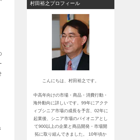
村田裕之プロフィール
ー
で
関
連
記
事
を
の
検
ー
索
せ
こんにちは、村田裕之です。
中高年向けの市場・商品・消費行動・
海外動向に詳しいです。99年にアクテ
ィブシニア市場の成長を予言、02年に
起業後、シニア市場のパイオニアとし
て900以上の企業と商品開発・市場開
さ
拓に取り組んできました。 10年頃か