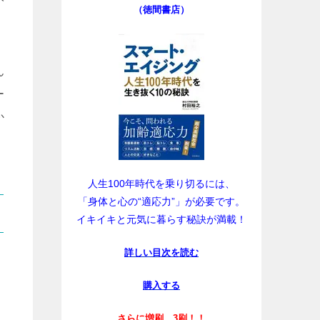
（徳間書店）
ん
ー
か
人生100年時代を乗り切るには、
「身体と心の“適応力”」が必要です。
イキイキと元気に暮らす秘訣が満載！
詳しい目次を読む
購入する
さらに増刷、3刷！！