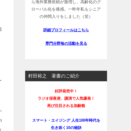
ら海外業務依頼が激増し、高齢化のグ
ローバル化を痛感。一昨年私もシニア
の仲間入りをしました（笑）
指
詳細プロフィールはこちら
専門分野毎の活動を見る
村田裕之 著書のご紹介
ー
好評発売中！
ラジオ深夜便、講演で人気爆発！
再び注目される加齢観
い
m
スマート・エイジング 人生100年時代を
生き抜く10の秘訣
永