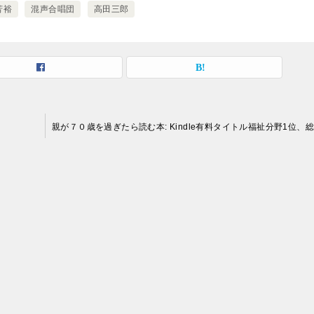
芳裕
混声合唱団
高田三郎