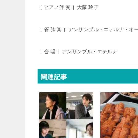
［ ピアノ伴 奏 ］大藤 玲子
［ 管 弦 楽 ］アンサンブル・エテルナ・オ
［ 合 唱 ］アンサンブル・エテルナ
関連記事