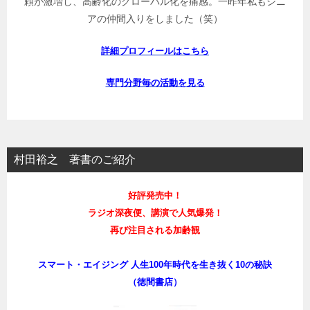
頼が激増し、高齢化のグローバル化を痛感。一昨年私もシニ
アの仲間入りをしました（笑）
詳細プロフィールはこちら
専門分野毎の活動を見る
村田裕之 著書のご紹介
好評発売中！
ラジオ深夜便、講演で人気爆発！
再び注目される加齢観
スマート・エイジング 人生100年時代を生き抜く10の秘訣
（徳間書店）