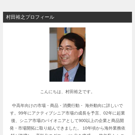
ゴ
リ
村田裕之プロフィール
ー
で
関
連
記
事
を
検
索
こんにちは、村田裕之です。
中高年向けの市場・商品・消費行動・ 海外動向に詳しいで
す。99年にアクティブシニア市場の成長を予言、02年に起業
後、シニア市場のパイオニアとして900以上の企業と商品開
発・市場開拓に取り組んできました。 10年頃から海外業務依