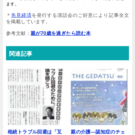
ます。
＊
先見経済
を発行する清話会のご好意により記事全文
を掲載しています。
参考文献：
親が70歳を過ぎたら読む本
関連記事
相続トラブル回避は「互
親の介護―認知症のチェ