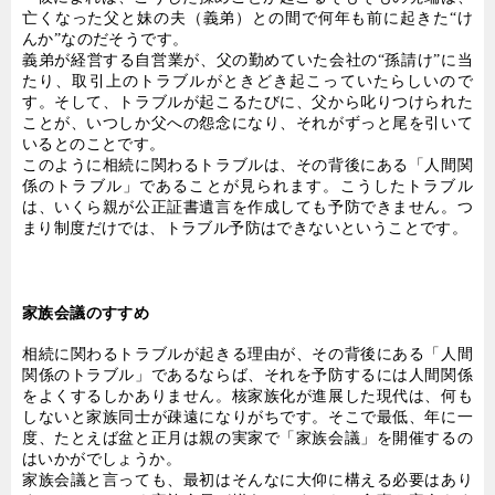
亡くなった父と妹の夫（義弟）との間で何年も前に起きた“け
んか”なのだそうです。
義弟が経営する自営業が、父の勤めていた会社の“孫請け”に当
たり、取引上のトラブルがときどき起こっていたらしいので
す。そして、トラブルが起こるたびに、父から叱りつけられた
ことが、いつしか父への怨念になり、それがずっと尾を引いて
いるとのことです。
このように相続に関わるトラブルは、その背後にある「人間関
係のトラブル」であることが見られます。こうしたトラブル
は、いくら親が公正証書遺言を作成しても予防できません。つ
まり制度だけでは、トラブル予防はできないということです。
家族会議のすすめ
相続に関わるトラブルが起きる理由が、その背後にある「人間
関係のトラブル」であるならば、それを予防するには人間関係
をよくするしかありません。核家族化が進展した現代は、何も
しないと家族同士が疎遠になりがちです。そこで最低、年に一
度、たとえば盆と正月は親の実家で「家族会議」を開催するの
はいかがでしょうか。
家族会議と言っても、最初はそんなに大仰に構える必要はあり