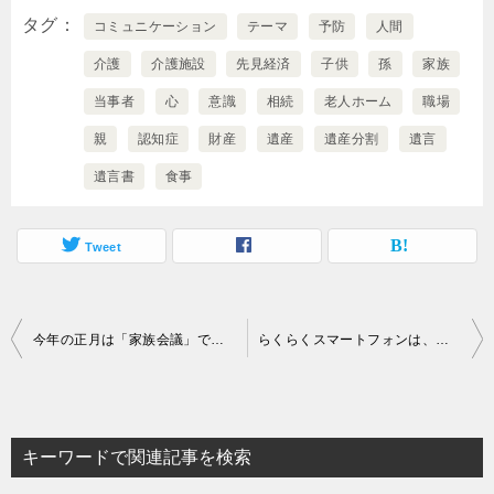
タグ
コミュニケーション
テーマ
予防
人間
介護
介護施設
先見経済
子供
孫
家族
当事者
心
意識
相続
老人ホーム
職場
親
認知症
財産
遺産
遺産分割
遺言
遺言書
食事
Tweet
投
今年の正月は「家族会議」で近未来の親の課題を共有しよう
らくらくスマートフォンは、どこまでスマートか？
稿
ナ
ビ
キーワードで関連記事を検索
ゲ