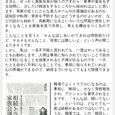
ません。せっかく家族全員が揃うのですから、食事や宴会をす
る合間に、少しだけ雑談をするところから始めればよいと思い
ます。実家の近くにどんな老人ホームや介護施設があるのか、
認知症や転倒・骨折を予防するにはどうするのがよいのか、な
どの話から始めて、高齢期になるといろいろな問題が発生しや
すくなることを家族全員で共有し、考える機会をつくるので
す。
こんなことを言うと「そんな話し合いができれば理想的だけ
ど、そもそもそんなこと、現実には難しいよ」という声が聞こ
えてきそうです。
しかし、私は、一見不可能と思われても、一度はやってみるこ
とをお勧めします。人間は事前に知らされていないことで自分
に不利になることを強要されると不満が出るものです。一方、
たとえ自分に不利になることでも、事前に知らされていれば、
心の準備ができるので、納得までいかなくてもまだ我慢できま
す。
職場でよくトラブルになるのは、
事前に「根回し」がなく突然報告
され、アクションを要求されると
きです。「そんな話、聞いてない
よ！」というのは、どなたでも一
度は経験があるのではないでしょ
うか。職場では、この「根回し」