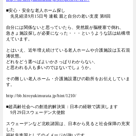
■安心・安全な老人ホーム探し
先見経済
9
月
15
日号 連載 親と自分の老い支度 第
8
回
自分には関係ないと思っていたら、突然親が脳梗塞で倒れ、
急きょ施設探しが必要になった・・・というような話は結構増
えています。
とはいえ、近年増え続けている老人ホームや介護施設は玉石混
淆状態。
どれをどう選べばよいかさっぱりわからない、
と思われる人も多いのではないでしょうか。
その難しい老人ホーム・介護施設選びの勘所をお伝えしていま
す。
http://bb.hiroyukimurata.jp/hint/1210/
■超高齢社会への創造的解決策：日本の経験で講演します
9
月
29
日スウェーデン大使館
スウェーデンなど北欧諸国は、日本から見ると社会保障の充実
した
福祉先進国としてのイメージが強いです。