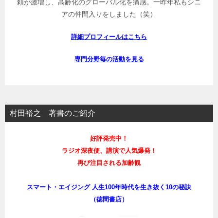
頼が激増し、高齢化のグローバル化を痛感。一昨年私もシニ
アの仲間入りをしました（笑）
詳細プロフィールはこちら
専門分野毎の活動を見る
村田裕之 著書のご紹介
好評発売中！
ラジオ深夜便、講演で人気爆発！
再び注目される加齢観
スマート・エイジング 人生100年時代を生き抜く10の秘訣
（徳間書店）