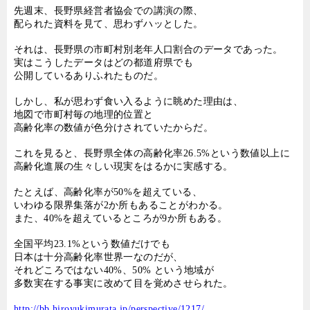
先週末、長野県経営者協会での講演の際、
配られた資料を見て、思わずハッとした。
それは、長野県の市町村別老年人口割合のデータであった。
実はこうしたデータはどの都道府県でも
公開しているありふれたものだ。
しかし、私が思わず食い入るように眺めた理由は、
地図で市町村毎の地理的位置と
高齢化率の数値が色分けされていたからだ。
これを見ると、長野県全体の高齢化率
26.5%
という数値以上に
高齢化進展の生々しい現実をはるかに実感する。
たとえば、高齢化率が
50%
を超えている、
いわゆる限界集落が
2
か所もあることがわかる。
また、
40%
を超えているところが
9
か所もある。
全国平均
23.1%
という数値だけでも
日本は十分高齢化率世界一なのだが、
それどころではない
40%
、
50%
という地域が
多数実在する事実に改めて目を覚めさせられた。
http://bb.hiroyukimurata.jp/perspective/1217/