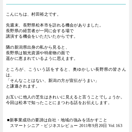
こんにちは、村田裕之です。
先週末、長野県松本市を訪れる機会がありました。
長野県の経営者が一同に会する場で
講演する機会をいただいたからです。
隣の新潟県出身の私から見ると、
長野県は観光資源や特産物の面で
遥かに恵まれているように思えます。
ところが、こういう話をすると、奥ゆかしい長野県の皆さん
は、
「そんなことはない、新潟の方が宣伝がうまい」
と謙遜されます。
お互いに他人の芝生はきれいに見えると言うことでしょうか。
今回は松本で知ったことにまつわる話をお伝えします。
■新事業成功の要諦は自社・地域の強みを活かすこと
スマートシニア・ビジネスレビュー
2011
年
9
月
20
日
Vol.163