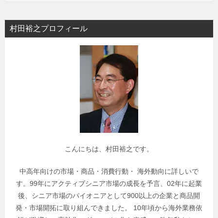
ゴ
リ
村田裕之プロフィール
ー
で
関
連
記
事
を
検
索
こんにちは、村田裕之です。
中高年向けの市場・商品・消費行動・ 海外動向に詳しいで
す。99年にアクティブシニア市場の成長を予言、02年に起業
後、シニア市場のパイオニアとして900以上の企業と商品開
発・市場開拓に取り組んできました。 10年頃から海外業務依