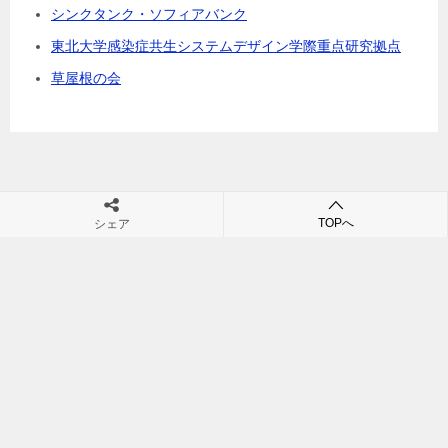
シンクタンク・ソフィアバンク
東北大学感染症共生システムデザイン学際重点研究拠点
草屋根の会
村田裕之の団塊・シニアビジネス・シニア市場・高齢社会の未来が
TOPへ
シェア
学べるブログ
TOP
Eレターバックナンバー
先週末、長野県松本市を訪れる機会がありました
© 2011 村田裕之の団塊・シニアビジネス・シニア市場・高齢社会の未来が学
べるブログ