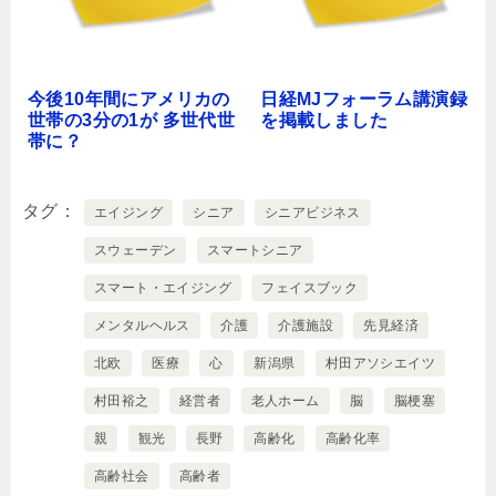
今後10年間にアメリカの
日経MJフォーラム講演録
世帯の3分の1が 多世代世
を掲載しました
帯に？
タグ
エイジング
シニア
シニアビジネス
スウェーデン
スマートシニア
スマート・エイジング
フェイスブック
メンタルヘルス
介護
介護施設
先見経済
北欧
医療
心
新潟県
村田アソシエイツ
村田裕之
経営者
老人ホーム
脳
脳梗塞
親
観光
長野
高齢化
高齢化率
高齢社会
高齢者