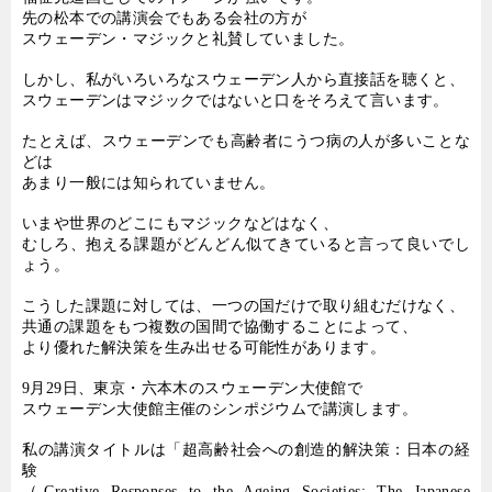
先の松本での講演会でもある会社の方が
スウェーデン・マジックと礼賛していました。
しかし、私がいろいろなスウェーデン人から直接話を聴くと、
スウェーデンはマジックではないと口をそろえて言います。
たとえば、スウェーデンでも高齢者にうつ病の人が多いことな
どは
あまり一般には知られていません。
いまや世界のどこにもマジックなどはなく、
むしろ、抱える課題がどんどん似てきていると言って良いでし
ょう。
こうした課題に対しては、一つの国だけで取り組むだけなく、
共通の課題をもつ複数の国間で協働することによって、
より優れた解決策を生み出せる可能性があります。
9
月
29
日、東京・六本木のスウェーデン大使館で
スウェーデン大使館主催のシンポジウムで講演します。
私の講演タイトルは「超高齢社会への創造的解決策：日本の経
験
（
Creative Responses to the Ageing Societies: The Japanese