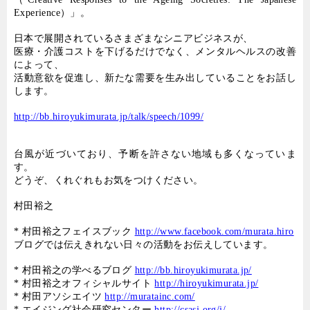
Experience
）」。
日本で展開されているさまざまなシニアビジネスが、
医療・介護コストを下げるだけでなく、メンタルヘルスの改善
によって、
活動意欲を促進し、新たな需要を生み出していることをお話し
します。
http://bb.hiroyukimurata.jp/talk/speech/1099/
台風が近づいており、予断を許さない地域も多くなっていま
す。
どうぞ、くれぐれもお気をつけください。
村田裕之
*
村田裕之フェイスブック
http://www.facebook.com/murata.hiro
ブログでは伝えきれない日々の活動をお伝えしています。
*
村田裕之の学べるブログ
http://bb.hiroyukimurata.jp/
*
村田裕之オフィシャルサイト
http://hiroyukimurata.jp/
*
村田アソシエイツ
http://muratainc.com/
*
エイジング社会研究センター
http://csasj.org/j/