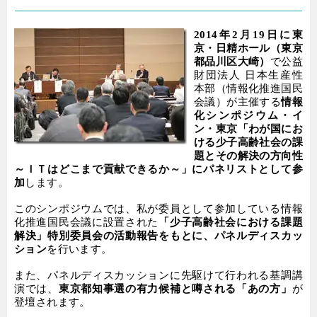
2014
年
2
月
19
日に東
京・日精ホール（東京
都品川区大崎）
で公益
財団法人 日本生産性
本部（情報化推進国民
会議）が主催する
情報
化シンポジウム・イ
ン・東京「わが国にお
ける少子高齢社会の課
題とその解決の方向性
～ＩＴはどこまで貢献できるか～」にパネリストとして参
加
します。
このシンポジウムでは、私が委員として参加している情報
化推進国民会議に設置された
「少子高齢社会における課題
解決」特別委員会の活動報告をもとに、パネルディスカッ
ション
を行います。
また、パネルディスカッションに先駆けて行われる基調講
演では、
東京都知事選の有力候補と噂される「あの方」
が
登壇されます。