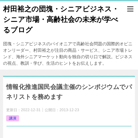
村田裕之の団塊・シニアビジネス・
シニア市場・高齢社会の未来が学べ
るブログ
団塊・シニアビジネスのパイオニアで高齢社会問題の国際的オピニ
オンリーダー、村田裕之が注目の商品・サービス、シニア市場トレ
ンド、海外シニアマーケット動向を独自の切り口で解説。ビジネス
の視点、教訓・学び、生活のヒントをお伝えします。
情報化推進国民会議主催のシンポジウムでパ
ネリストを務めます
更新日：
2022-12-31
公開日：
2013-12-23
講演
2014
年
2
月
19
日 情報化シンポジウム・イン・東京