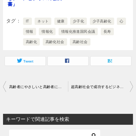
書」
タグ
IT
ネット
健康
少子化
少子高齢化
心
情報
情報化
情報化推進国民会議
長寿
高齢化
高齢化社会
高齢社会
Tweet
投
高齢者にやさしいと高齢者に嫌われる
超高齢社会で成功するビジネスモデルとは？
稿
ナ
ビ
キーワードで関連記事を検索
ゲ
ー