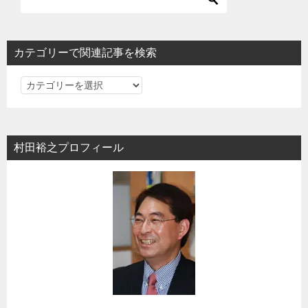
シ
ョ
カテゴリーで関連記事を検索
ン
カ
テ
ゴ
リ
村田裕之プロフィール
ー
で
関
連
記
事
を
検
索