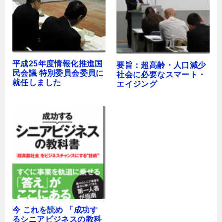
平成25年度情報化推進国
要旨：超高齢・人口減少
民会議 特別委員会委員に
社会に必要なスマート・
就任しました
エイジング
今 これを読め 「成功す
るシニアビジネスの教科