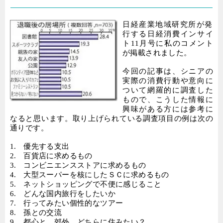
日経産業地域研究所が発
行する日経消費インサイ
ト
11
月号に私のコメント
が掲載されました。
今回の記事は、シニアの
実際の消費行動や意向に
ついて網羅的に調査した
もので、こうした情報に
興味がある方には参考に
なると思います。取り上げられている調査項目の例は次の
通りです。
1.
優先する支出
2.
百貨店に求めるもの
3.
コンビニエンスストアに求めるもの
4.
大型スーパーを核にしたＳＣに求めるもの
5.
ネットショッピングで不便に感じること
6.
どんな国内旅行をしたいか
7.
行ってみたい個性的なツアー
8.
孫との交流
9.
都心と、郊外、どちらに住みたい？