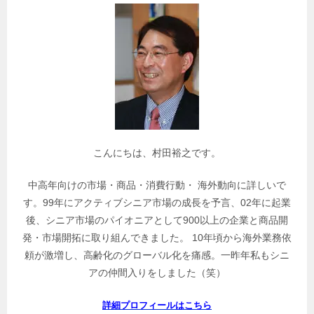
で
関
連
記
事
を
検
索
こんにちは、村田裕之です。
中高年向けの市場・商品・消費行動・ 海外動向に詳しいで
す。99年にアクティブシニア市場の成長を予言、02年に起業
後、シニア市場のパイオニアとして900以上の企業と商品開
発・市場開拓に取り組んできました。 10年頃から海外業務依
頼が激増し、高齢化のグローバル化を痛感。一昨年私もシニ
アの仲間入りをしました（笑）
詳細プロフィールはこちら