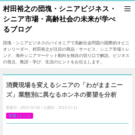
村田裕之の団塊・シニアビジネス・
シニア市場・高齢社会の未来が学べ
るブログ
団塊・シニアビジネスのパイオニアで高齢社会問題の国際的オピニ
オンリーダー、村田裕之が注目の商品・サービス、シニア市場トレ
ンド、海外シニアマーケット動向を独自の切り口で解説。ビジネス
の視点、教訓・学び、生活のヒントをお伝えします。
消費現場を変えるシニアの「わがままニー
ズ」業態別に異なるホンネの要望を分析
更新日：
2023-10-28
公開日：
2013-11-11
市場トレンド
日経消費インサイト
2013
年
11
月号