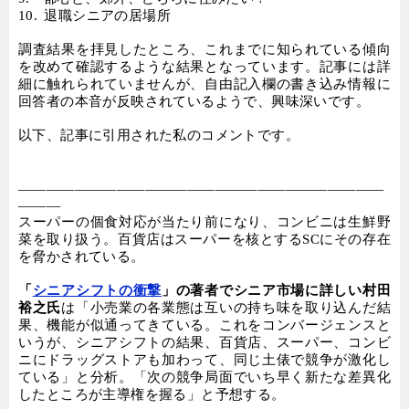
10.
退職シニアの居場所
調査結果を拝見したところ、これまでに知られている傾向
を改めて確認するような結果となっています。記事には詳
細に触れられていませんが、自由記入欄の書き込み情報に
回答者の本音が反映されているようで、興味深いです。
以下、記事に引用された私のコメントです。
——————————————————————————
———
スーパーの個食対応が当たり前になり、コンビニは生鮮野
菜を取り扱う。百貨店はスーパーを核とする
SC
にその存在
を脅かされている。
「
シニアシフトの衝撃
」の著者でシニア市場に詳しい村田
裕之氏
は「小売業の各業態は互いの持ち味を取り込んだ結
果、機能が似通ってきている。これをコンバージェンスと
いうが、シニアシフトの結果、百貨店、スーパー、コンビ
ニにドラッグストアも加わって、同じ土俵で競争が激化し
ている」と分析。「次の競争局面でいち早く新たな差異化
したところが主導権を握る」と予想する。