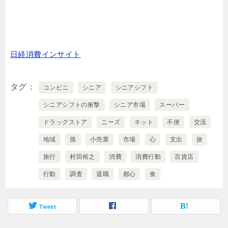
日経消費インサイト
タグ
コンビニ
シニア
シニアシフト
シニアシフトの衝撃
シニア市場
スーパー
ドラッグストア
ニーズ
ネット
不便
交流
地域
孫
小売業
市場
心
支出
旅
旅行
村田裕之
消費
消費行動
百貨店
行動
調査
退職
都心
食
Tweet