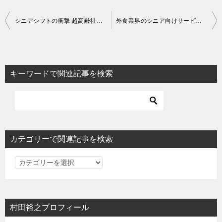
投
シニアシフトの衝撃 超高齢社会をビジネスチャンスに変える方法
外食業界のシニア向けサービスがアメリカに10年以上遅れた理由
稿
ナ
ビ
キーワードで関連記事を検索
ゲ
ー
シ
ョ
カテゴリーで関連記事を検索
ン
カ
テ
ゴ
リ
村田裕之プロフィール
ー