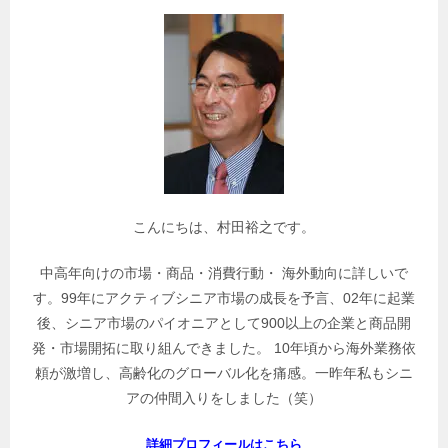
で
関
連
記
事
を
検
索
こんにちは、村田裕之です。
中高年向けの市場・商品・消費行動・ 海外動向に詳しいで
す。99年にアクティブシニア市場の成長を予言、02年に起業
後、シニア市場のパイオニアとして900以上の企業と商品開
発・市場開拓に取り組んできました。 10年頃から海外業務依
頼が激増し、高齢化のグローバル化を痛感。一昨年私もシニ
アの仲間入りをしました（笑）
詳細プロフィールはこちら