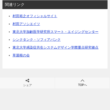
関連リンク
村田裕之オフィシャルサイト
村田アソシエイツ
東北大学加齢医学研究所スマート・エイジングセンター
シンクタンク・ソフィアバンク
東北大学感染症共生システムデザイン学際重点研究拠点
草屋根の会
TOPへ
シェア
村田裕之の団塊・シニアビジネス・シニア市場・高齢社会の未来が
学べるブログ
TOP
遺伝子