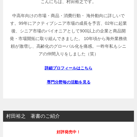
こんにちは、村田裕之です。
中高年向けの市場・商品・消費行動・ 海外動向に詳しいで
す。99年にアクティブシニア市場の成長を予言、02年に起業
後、シニア市場のパイオニアとして900以上の企業と商品開
発・市場開拓に取り組んできました。 10年頃から海外業務依
頼が激増し、高齢化のグローバル化を痛感。一昨年私もシニ
アの仲間入りをしました（笑）
詳細プロフィールはこちら
専門分野毎の活動を見る
村田裕之 著書のご紹介
好評発売中！