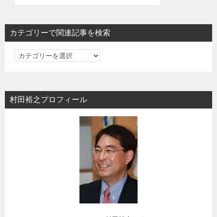
カテゴリーで関連記事を検索
カ
テ
ゴ
リ
村田裕之プロフィール
ー
で
関
連
記
事
を
検
索