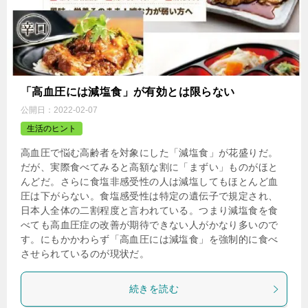
「高血圧には減塩食」が有効とは限らない
公開日：
2022-02-07
生活のヒント
高血圧で悩む高齢者を対象にした「減塩食」が花盛りだ。
だが、実際食べてみると高額な割に「まずい」ものがほと
んどだ。さらに食塩非感受性の人は減塩してもほとんど血
圧は下がらない。食塩感受性は特定の遺伝子で規定され、
日本人全体の二割程度と言われている。つまり減塩食を食
べても高血圧症の改善が期待できない人がかなり多いので
す。にもかかわらず「高血圧には減塩食」を強制的に食べ
させられているのが現状だ。
続きを読む