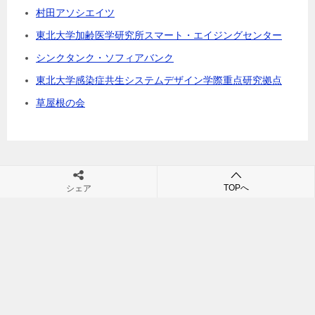
村田アソシエイツ
東北大学加齢医学研究所スマート・エイジングセンター
シンクタンク・ソフィアバンク
東北大学感染症共生システムデザイン学際重点研究拠点
草屋根の会
TOPへ
シェア
村田裕之の団塊・シニアビジネス・シニア市場・高齢社会の未来が
学べるブログ
TOP
団塊世代
「団塊世代」の記事一覧（2 / 8ページ）
© 2011 村田裕之の団塊・シニアビジネス・シニア市場・高齢社会の未来が学