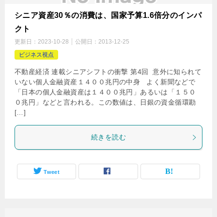
シニア資産30％の消費は、国家予算1.6倍分のインパ
クト
更新日：
2023-10-28
公開日：
2013-12-25
ビジネス視点
不動産経済 連載シニアシフトの衝撃 第4回 意外に知られて
いない個人金融資産１４００兆円の中身 よく新聞などで
「日本の個人金融資産は１４００兆円」あるいは「１５０
０兆円」などと言われる。この数値は、日銀の資金循環勘
[…]
続きを読む
Tweet