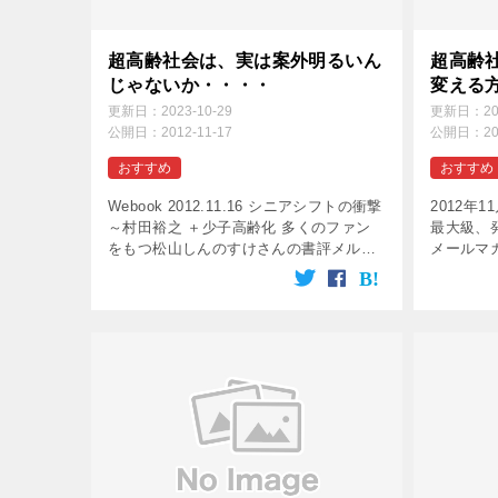
超高齢社会は、実は案外明るいん
超高齢
じゃないか・・・・
変える
更新日：
2023-10-29
更新日：
2
公開日：
2012-11-17
公開日：
2
おすすめ
おすすめ
Webook 2012.11.16 シニアシフトの衝撃
2012年
～村田裕之 ＋少子高齢化 多くのファン
最大級、
をもつ松山しんのすけさんの書評メルマ
メールマ
ガ「Webook of the Day」で、さっそく
「シニア
新著「シニアシフトの衝撃」をご紹介い
きました
た […]
数の会社を