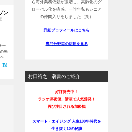
ら海外業務依頼が激増し、高齢化のグ
ローバル化を痛感。一昨年私もシニア
ゾン
の仲間入りをしました（笑）
！
詳細プロフィールはこちら
専門分野毎の活動を見る
セラー
トの衝
 ベス
営理
ちな
村田裕之 著書のご紹介
好評発売中！
ラジオ深夜便、講演で人気爆発！
再び注目される加齢観
スマート・エイジング 人生100年時代を
生き抜く10の秘訣