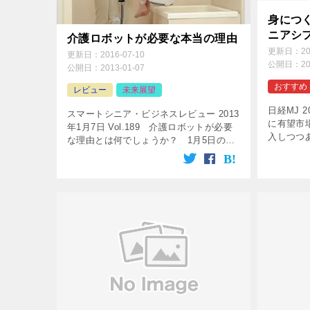
身につ
ニアシ
介護ロボットが必要な本当の理由
更新日：
2
更新日：
2016-07-10
公開日：
2
公開日：
2013-01-07
おすすめ
レビュー
未来展望
日経MJ 
スマートシニア・ビジネスレビュー 2013
に有望市
年1月7日 Vol.189 介護ロボットが必要
入しつつ
な理由とは何でしょうか？ 1月5日の毎
｢シニア
日新聞に『＜介護ロボット＞８割が肯定
たなしの
的 「気を使わないから」』という記事が
営戦略の中
ありました。 […]