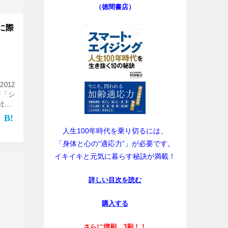
（徳間書店）
に際
012
新著「シ
社よ
超高
方
人生100年時代を乗り切るには、
「身体と心の“適応力”」が必要です。
イキイキと元気に暮らす秘訣が満載！
詳しい目次を読む
購入する
さらに増刷、3刷！！