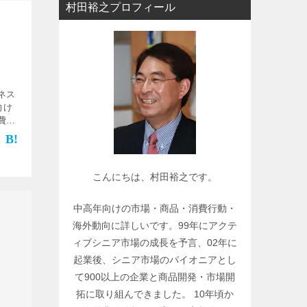
村田裕之プロフィール
ー
で
関
連
記
ネス
事
向け
を
費」
検
であ
は、
索
]
こんにちは、村田裕之です。
中高年向けの市場・商品・消費行動・
海外動向に詳しいです。99年にアクテ
ィブシニア市場の成長を予言、02年に
起業後、シニア市場のパイオニアとし
て900以上の企業と商品開発・市場開
拓に取り組んできました。 10年頃か