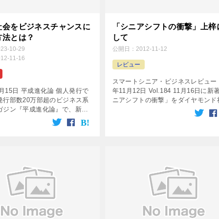
社会をビジネスチャンスに
「シニアシフトの衝撃」上梓
方法とは？
して
023-10-29
公開日：
2012-11-12
012-11-16
レビュー
スマートシニア・ビジネスレビュー 2
11月15日 平成進化論 個人発行で
年11月12日 Vol.184 11月16日に
発行部数20万部超のビジネス系
ニアシフトの衝撃」をダイヤモンド
ガジン『平成進化論』で、新著
り上梓します。 サブタイトルに「
シフトの衝撃」をご紹介いただ
齢社会をビジネスチャンスに変える
。 この『平成進化論』は、複
法」 […]
経営し、IT、 […]