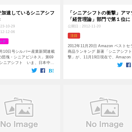
で加速しているシニアシフ
「シニアシフトの衝撃」アマ
き
「経営理論」部門で第１位に
023-10-29
公開日：
2012-11-20
012-12-06
注目
ンド
2012年11月20日 Amazon ベスト
12月10日号シルバー産業新聞連載
商品ランキング 新著「シニアシフ
の団塊・シニアビジネス」第69
撃」が、11月19日現在で、Amazon
のシニアシフト いま、日本中で
トセラー商品ランキング:本の「経
シフト」が加速している。「シ
論」分野で第1位になりました。 
ト」には２種類ある。１つは、
[…]
のシニアシフト […]