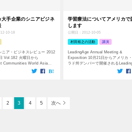
カ大手企業のシニアビジネ
学習療法についてアメリカで
談
します
012-10-18
公開日：
2012-10-05
村田裕之の活動
講演
ニア・ビジネスレビュー 2012
LeadingAge Annual Meeting &
日 Vol.182 火曜日から
Exposition 10月21日からアメリカ
nt Communities World Asia
ラド州デンバーで開催されるLeading
いう コンファレンスに出席するた
Annual Meeting & Exposit […]
来ています。 & […]
2
3
4
5
次へ