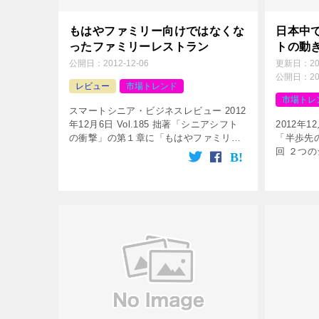
もはやファミリー向けではなくな
日本中
ったファミリーレストラン
トの動
公開日：
2012-12-06
更新日：
2
公開日：
2
レビュー
市場トレンド
市場トレ
スマートシニア・ビジネスレビュー 2012
年12月6日 Vol.185 拙著「シニアシフト
2012年
の衝撃」の第１章に「もはやファミリー
「半歩先
向けではなくなったファミリーレストラ
回 ２つ
ン」と書きました。この延長上のような
「シニア
記事が本日の日経新聞に […]
ニアシフ
「人口動態