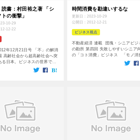
く読書：村田裕之著 「シ
時間消費を勘違いするな
フトの衝撃」
更新日：
2023-10-29
公開日：
2012-12-21
023-10-29
012-12-22
ビジネス視点
不動産経済 連載 団塊・シニアビジ
の勘所 第四回 失敗しやすいシニア
2012年12月21日号 「不」の解消
の「コト消費」ビジネス 「モノ消
場 高齢社会から超高齢社会へ突
とは、消費財などの「商品の消費」
ある日本。ビジネスの世界では
る。それに対して、「コト消費」と
シフト｣が求められ、それは待っ
モノ以外の目的による「時間の消 […
課題だ。イオンなども明確に経
でシニアシフ […]