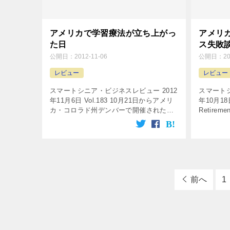
アメリカで学習療法が立ち上がっ
アメリ
た日
ス失敗
公開日：
2012-11-06
公開日：
2
レビュー
レビュー
スマートシニア・ビジネスレビュー 2012
スマートシ
年11月6日 Vol.183 10月21日からアメリ
年10月18
カ・コロラド州デンバーで開催された
Retireme
LeadingAge Annual Meeting &
2012と
Expositionで、認知 […]
めに香港に
前へ
1