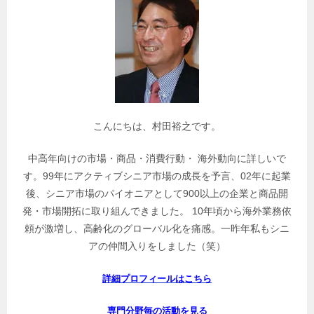
連
記
事
を
検
索
こんにちは、村田裕之です。
中高年向けの市場・商品・消費行動・ 海外動向に詳しいで
す。99年にアクティブシニア市場の成長を予言、02年に起業
後、シニア市場のパイオニアとして900以上の企業と商品開
発・市場開拓に取り組んできました。 10年頃から海外業務依
頼が激増し、高齢化のグローバル化を痛感。一昨年私もシニ
アの仲間入りをしました（笑）
詳細プロフィールはこちら
専門分野毎の活動を見る