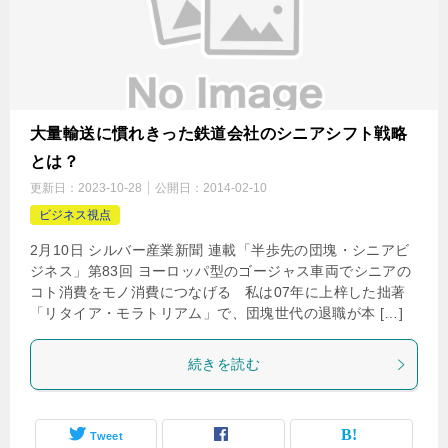
大量輸送に慣れきった鉄道会社のシニアシフト戦略
とは？
更新日：
2023-10-28
公開日：
2014-02-10
ビジネス視点
2月10日 シルバー産業新聞 連載「半歩先の団塊・シニアビ
ジネス」第83回 ヨーロッパ型のゴージャス車両でシニアの
コト消費をモノ消費につなげる 私は07年に上梓した拙著
「リタイア・モラトリアム」で、団塊世代の退職が本 […]
続きを読む
Tweet