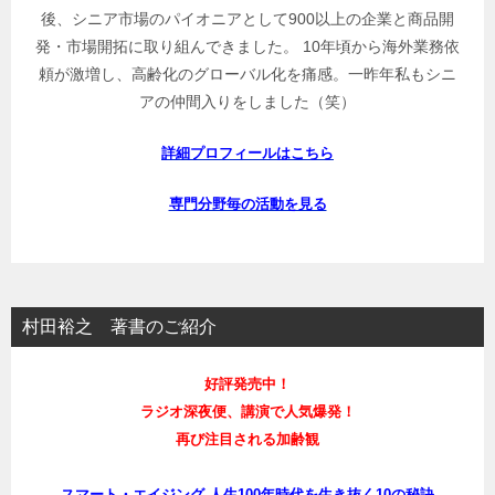
後、シニア市場のパイオニアとして900以上の企業と商品開
発・市場開拓に取り組んできました。 10年頃から海外業務依
頼が激増し、高齢化のグローバル化を痛感。一昨年私もシニ
アの仲間入りをしました（笑）
詳細プロフィールはこちら
専門分野毎の活動を見る
村田裕之 著書のご紹介
好評発売中！
ラジオ深夜便、講演で人気爆発！
再び注目される加齢観
スマート・エイジング 人生100年時代を生き抜く10の秘訣