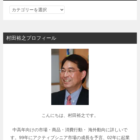
カ
テ
ゴ
リ
村田裕之プロフィール
ー
で
関
連
記
事
を
検
索
こんにちは、村田裕之です。
中高年向けの市場・商品・消費行動・ 海外動向に詳しいで
す。99年にアクティブシニア市場の成長を予言、02年に起業