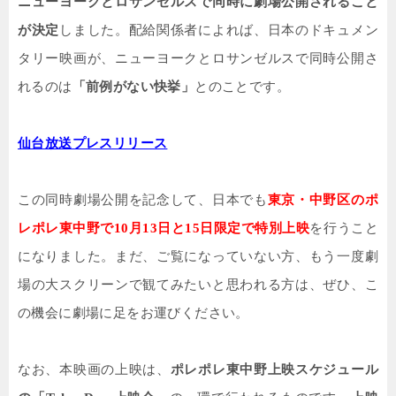
ニューヨークとロサンゼルスで同時に劇場公開されること
が決定
しました。配給関係者によれば、日本のドキュメン
タリー映画が、ニューヨークとロサンゼルスで同時公開さ
れるのは
「前例がない快挙」
とのことです。
仙台放送プレスリリース
この同時劇場公開を記念して、日本でも
東京・中野区のポ
レポレ東中野で
10
月
13
日と
15
日限定で特別上映
を行うこと
になりました。まだ、ご覧になっていない方、もう一度劇
場の大スクリーンで観てみたいと思われる方は、ぜひ、こ
の機会に劇場に足をお運びください。
なお、本映画の上映は、
ポレポレ東中野上映スケジュール