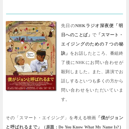
Vol.207
先日の
NHK
ラジオ深夜便「明
日へのことば」
で
「スマート・
エイジングのための７つの秘
訣」
をお話したところ、番組終
了後に
NHK
にお問い合わせが
殺到しました。また、講演でお
話しするといつも多くの方から
問い合わせをいただいていま
す。
その「スマート・エイジング」を考える映画
「僕がジョン
と呼ばれるまで」
（原題：
D
o
You
Know
W
ha
t
M
y
Name
Is?
）