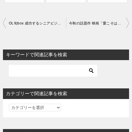
投
OL旬box 成功するシニアビジネスの教科書
今秋の話題作 映画「愛こそはすべて」10月4日より特別公開！
稿
ナ
ビ
キーワードで関連記事を検索
ゲ
ー
シ
ョ
カテゴリーで関連記事を検索
ン
カ
テ
ゴ
リ