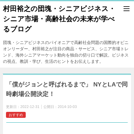
村田裕之の団塊・シニアビジネス・
シニア市場・高齢社会の未来が学べ
るブログ
団塊・シニアビジネスのパイオニアで高齢社会問題の国際的オピニ
オンリーダー、村田裕之が注目の商品・サービス、シニア市場トレ
ンド、海外シニアマーケット動向を独自の切り口で解説。ビジネス
の視点、教訓・学び、生活のヒントをお伝えします。
「僕がジョンと呼ばれるまで」 NYとLAで同
時劇場公開決定！
更新日：
2022-12-31
公開日：
2014-10-03
おすすめ
スマートシニア・ビジネスレビュー
2014
年
10
月
2
日