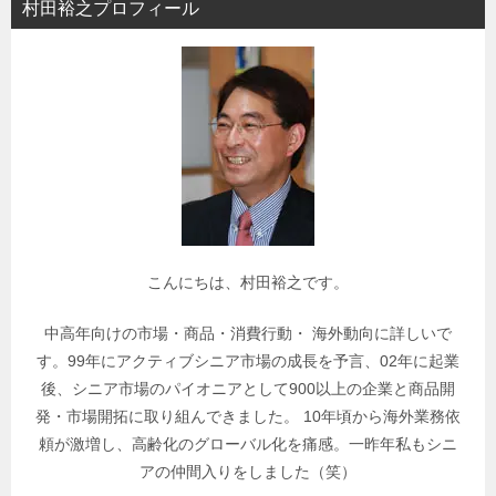
村田裕之プロフィール
ー
で
関
連
記
事
を
検
索
こんにちは、村田裕之です。
中高年向けの市場・商品・消費行動・ 海外動向に詳しいで
す。99年にアクティブシニア市場の成長を予言、02年に起業
後、シニア市場のパイオニアとして900以上の企業と商品開
発・市場開拓に取り組んできました。 10年頃から海外業務依
頼が激増し、高齢化のグローバル化を痛感。一昨年私もシニ
アの仲間入りをしました（笑）