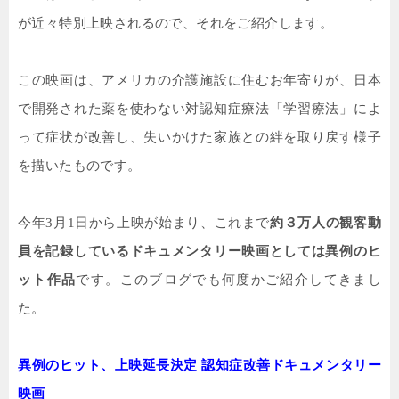
が近々特別上映されるので、それをご紹介します。
この映画は、アメリカの介護施設に住むお年寄りが、日本
で開発された薬を使わない対認知症療法「学習療法」によ
って症状が改善し、失いかけた家族との絆を取り戻す様子
を描いたものです。
今年
3
月
1
日から上映が始まり、これまで
約３
万
人の観客動
員を記録しているドキュメンタリー映画としては異例のヒ
ット作品
です。このブログでも何度かご紹介してきまし
た。
異例のヒット、上映延長決定 認知症改善ドキュメンタリー
映画