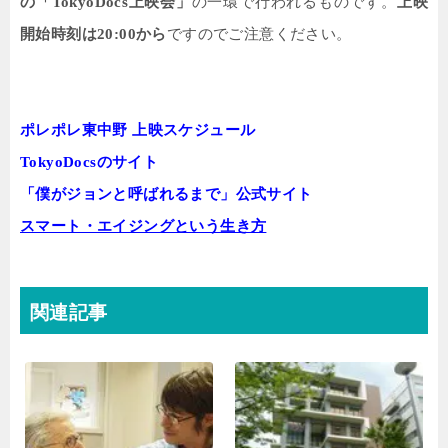
の「
TokyoDocs
上映会」
の一環で行われるものです。
上映
開始時刻は
20:00
から
ですのでご注意ください。
ポレポレ東中野 上映スケジュール
TokyoDocsのサイト
「僕がジョンと呼ばれるまで」公式サイト
スマート・エイジングという生き方
関連記事