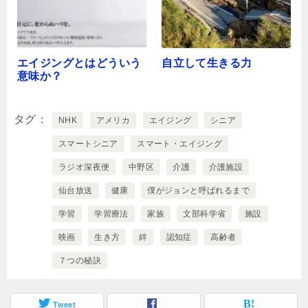
エイジングとはどういう
自立して生きる力
意味か？
タグ
NHK
アメリカ
エイジング
シニア
スマートシニア
スマート・エイジング
ラジオ深夜便
中野区
介護
介護施設
仙台放送
健康
僕がジョンと呼ばれるまで
学習
学習療法
家族
文部科学省
施設
映画
生き方
絆
認知症
高齢者
７つの秘訣
Tweet