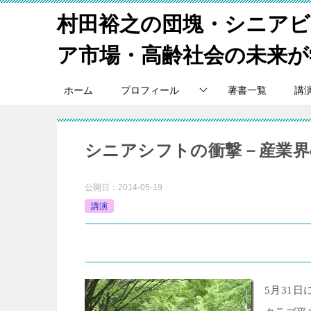
村田裕之の団塊・シニア
ア市場・高齢社会の未来が
ホーム
プロフィール
著書一覧
講
シニアシフトの衝撃－産業界
公開日：
2014-05-19
講演
5
月
31
日 青葉工業会宮城支部・仙台青葉工業ク
5
月
31
日