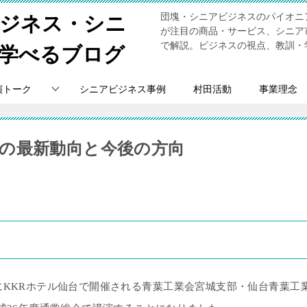
団塊・シニアビジネスのパイオニ
ビジネス・シニ
が注目の商品・サービス、シニア
で解説。ビジネスの視点、教訓・
学べるブログ
演トーク
シニアビジネス事例
村田活動
事業理念
の最新動向と今後の方向
ラブ通常総会
に
KKR
ホテル仙台で開催される青葉工業会宮城支部・仙台青葉工