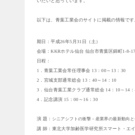
いたいと思っています。
以下は、青葉工業会のサイトに掲載の情報です
期
日
：
平成
26
年
5
月
31
日（土）
会
場
：
KKR
ホテル仙台
仙台市青葉区錦町
1-8-1
日
程
：
1
．青葉工業会常任理事会
13
：
00
～
13
：
30
2
．宮城支部通常総会
13
：
40
～
14
：
10
3
．仙台青葉工業クラブ通常総会
14
：
10
～
14
：
4
．記念講演
15
：
00
～
16
：
30
演 題
：
シニアシフトの衝撃－産業界の最新動向と
講 師
：
東北大学加齢医学研究所スマート・エ