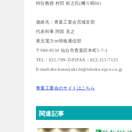
特任教授 村田 裕之
氏
(
機Ⅱ昭
60)
連絡先：
青葉工業会宮城支部
代表幹事 阿部 克之
東北電力㈱情報通信部
〒
980-8550
仙台市青葉区本町
1-7-1
TEL
：
022-799-3585
FAX
：
022-213-7123
E-mail:
abe.katsuyuki.fn@tohoku-epco.co.jp
青葉工業会のサイトはこちら
関連記事