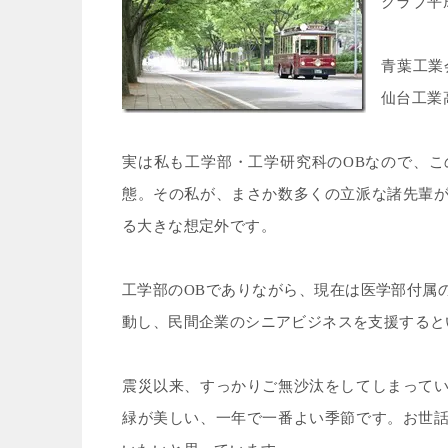
クラブ平
青葉工業
仙台工業
実は私も工学部・工学研究科の
OB
なので、こ
態。その私が、まさか数多くの立派な諸先輩
る大きな想定外です。
工学部の
OB
でありながら、現在は医学部付属
動し、民間企業のシニアビジネスを支援すると
震災以来、すっかりご無沙汰をしてしまって
緑が美しい、一年で一番よい季節です。お世