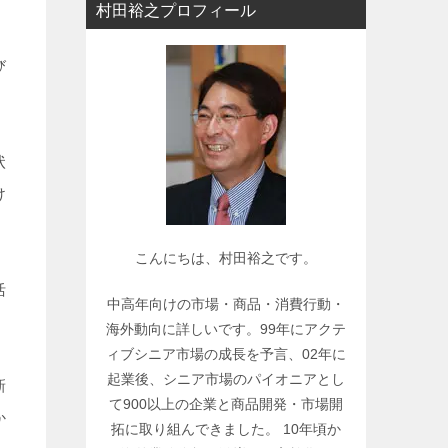
村田裕之プロフィール
ー
で
び
関
連
記
事
状
を
検
け
索
こんにちは、村田裕之です。
活
中高年向けの市場・商品・消費行動・
海外動向に詳しいです。99年にアクテ
ィブシニア市場の成長を予言、02年に
起業後、シニア市場のパイオニアとし
新
て900以上の企業と商品開発・市場開
か
拓に取り組んできました。 10年頃か