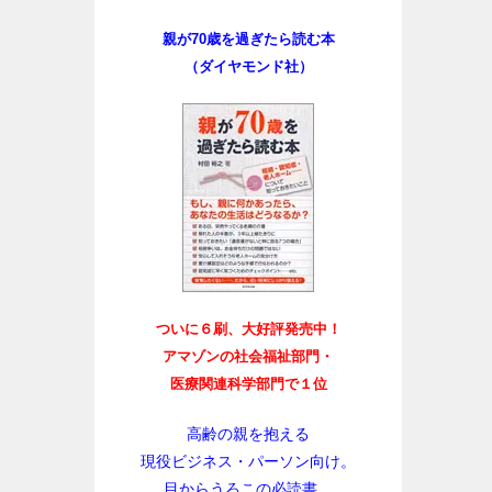
親が70歳を過ぎたら読む本
（ダイヤモンド社）
ついに６刷、大好評発売中！
アマゾンの社会福祉部門・
医療関連科学部門で１位
高齢の親を抱える
現役ビジネス・パーソン向け。
目からうろこの必読書。