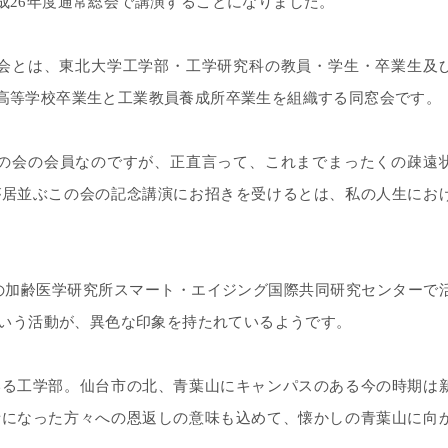
成
26
年度通常総会で講演することになりました。
会とは、東北大学工学部・工学研究科の教員・学生・卒業生及
高等学校卒業生と工業教員養成所卒業生を組織する同窓会です。
の会の会員なのですが、正直言って、これまでまったくの疎遠
が居並ぶこの会の記念講演にお招きを受けるとは、私の人生にお
の加齢医学研究所スマート・エイジング国際共同研究センターで
いう活動が、異色な印象を持たれているようです。
いる工学部。仙台市の北、青葉山にキャンパスのある今の時期は
話になった方々への恩返しの意味も込めて、懐かしの青葉山に向