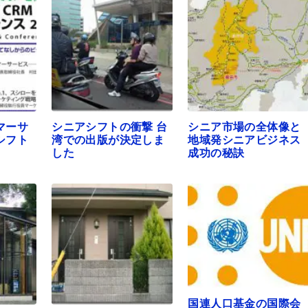
マーサ
シニアシフトの衝撃 台
シニア市場の全体像と
シフト
湾での出版が決定しま
地域発シニアビジネス
した
成功の秘訣
国連人口基金の国際会