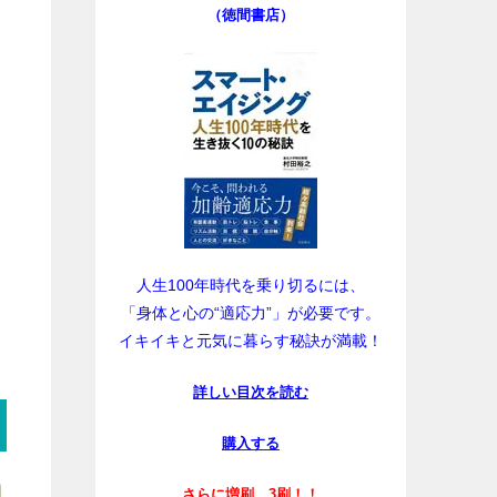
（徳間書店）
人生100年時代を乗り切るには、
「身体と心の“適応力”」が必要です。
イキイキと元気に暮らす秘訣が満載！
詳しい目次を読む
購入する
さらに増刷、3刷！！