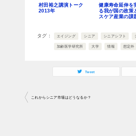
村田裕之講演トーク
健康寿命延伸を
2013年
る我が国の政策
スケア産業の課
タグ
エイジング
シニア
シニアシフト
加齢医学研究所
大学
情報
想定外
Tweet
投
これからシニア市場はどうなるか？
稿
ナ
ビ
ゲ